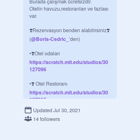
Burada çalışmak ücretsizdir.

Otelin havuzu,restoranları ve fazlası 
var.

❣️Rezervasyon benden alabilirsiniz❣️
(
@
Boris-Cedric_
’den)

•❣️Otel odaları
https://scratch.mit.edu/studios/30
127096
•❣️ Otel Restoranı
https://scratch.mit.edu/studios/30
127095
Updated Jul 30, 2021
•❣️ Otel Havuzu
14 followers
https://scratch.mit.edu/studios/30
127119