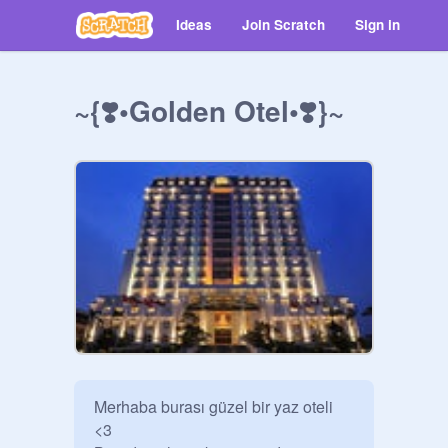
Ideas
Join Scratch
Sign in
~{❣️•Golden Otel•❣️}~
Merhaba burası güzel bir yaz oteli 
<3
