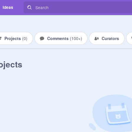
Ideas
Projects
(
0
)
Comments
(
100+
)
Curators
ojects