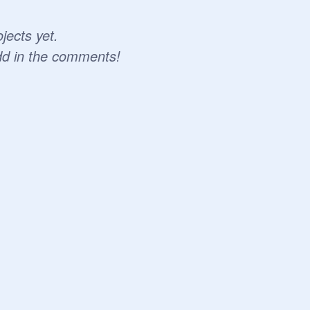
jects yet.
dd in the comments!