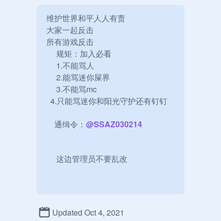
维护世界和平人人有责

大家一起反击

所有游戏反击

     规矩：加入必看

     1.不能骂人

     2.能骂迷你屎界

     3.不能骂mc

  4.只能骂迷你和阳光守护还有钉钉

    通缉令：
@
SSAZ030214
     这边管理员不要乱改

    钉钉就是垃圾阳光守护是sb

Updated Oct 4, 2021