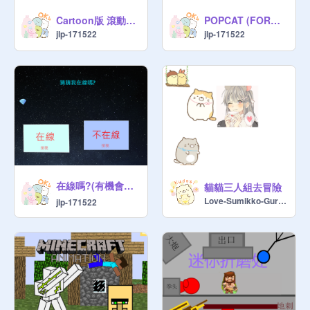
Cartoon版 滾動的天空
POPCAT (FOR ＧＩＲＬＳ！！）
jlp-171522
jlp-171522
在線嗎?(有機會有❤️)
貓貓三人組去冒險
Love-Sumikko-Gurashi
jlp-171522