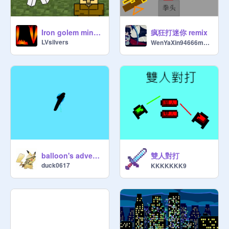
疯狂打迷你 remix
Iron golem minecraft #animations #all
LVsilvers
WenYaXin94666mnSB
雙人對打
balloon's adventure!!
duck0617
KKKKKKK9