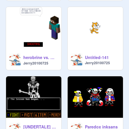
herobrine vs. 迷你狗!!
Untitled-141
Jerry20100725
Jerry20100725
[UNDERTALE] Revenge The Unseen Ending (Simulator) remix-2
Paredox inksans