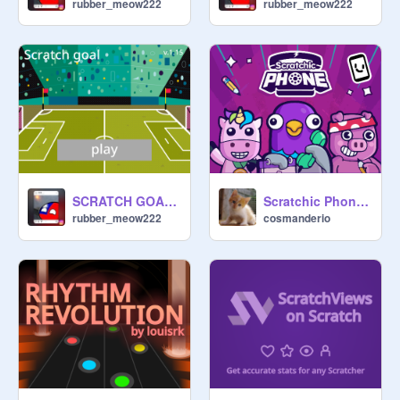
rubber_meow222
rubber_meow222
SCRATCH GOAL v.1.15
Scratchic Phone [Safe version]
rubber_meow222
cosmanderio