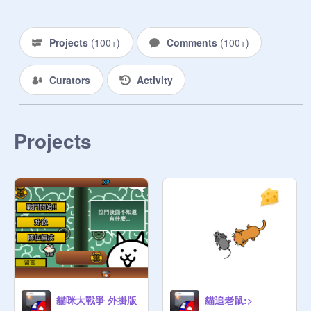
～～～～～～～～～～～～～～～～

Projects
(
100+
)
Comments
(
100+
)
     老人、小童和成人也可以加入

Curators
Activity
～～～～～～～～～～～～～～～～
Projects
https://scratch.mit.edu/projects/5292
02218/
https://scratch.mit.edu/projects/52
9204853/
https://scratch.mit.edu/projects/52
9187569/
貓咪大戰爭 外掛版
貓追老鼠:>