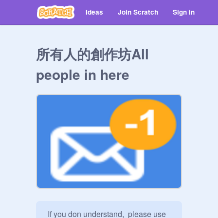
Ideas
Join Scratch
Sign in
所有人的創作坊All
people in here
 If you don understand,  please use 