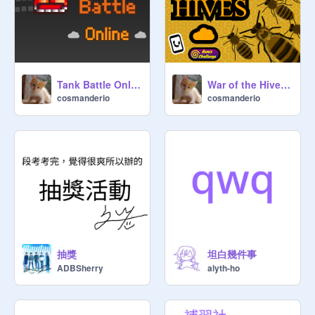
Tank Battle Online [MMO]
War of the Hives 1.0
cosmanderio
cosmanderio
抽獎
坦白幾件事
ADBSherry
alyth-ho