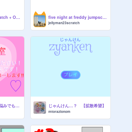
All C-Blocks in Scratch + Obsolete ones
five night at freddy jumpscare
jellyman23scratch
恋愛相談室 どんな悩みでも！！
じゃんけん…？ 【拡散希望】
mtorazionom