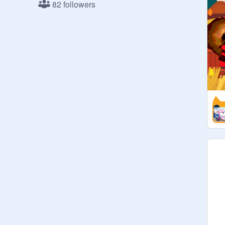
82 followers
＜超　拡　散　希　望　！　＞