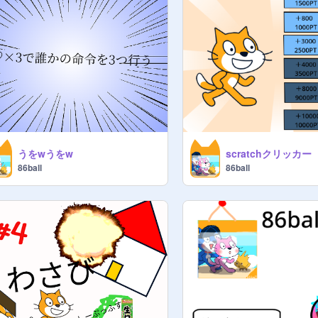
うをwうをw
scratchクリッカー
86ball
86ball