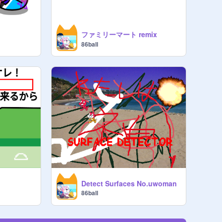
ファミリーマート remix
86ball
Detect Surfaces No.uwoman
86ball