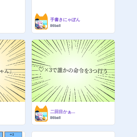
手書きにゃぽん
86ball
二回目かぁ...
86ball