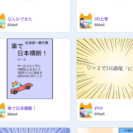
なんかできた
3D土管
86ball
86ball
車で日本横断！
ｵﾜｯﾀ
86ball
86ball