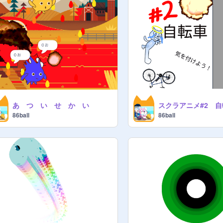
あ つ い せ か い
スクラアニメ#2 
86ball
86ball