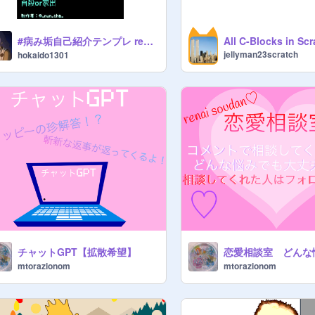
#病み垢自己紹介テンプレ remix remix
jellyman23scratch
hokaido1301
チャットGPT【拡散希望】
mtorazionom
mtorazionom