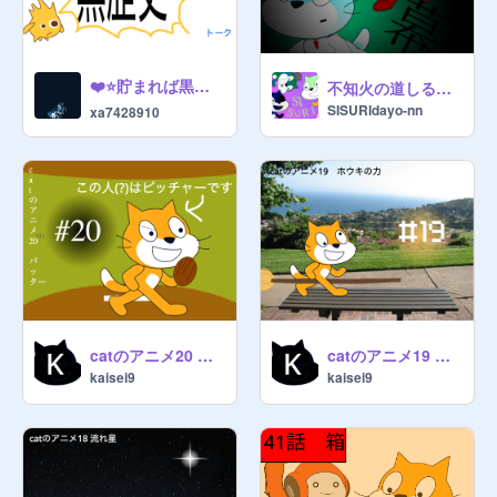
❤️⭐️貯まれば黒歴史放出///&黒歴史トーク
不知火の道しるべ～鬼の霍乱～ ＃1 「開幕」
SISURIdayo-nn
xa7428910
catのアニメ20 バッター[拡散希望]
catのアニメ19 ホウキの力[拡散希望]
kaisei9
kaisei9