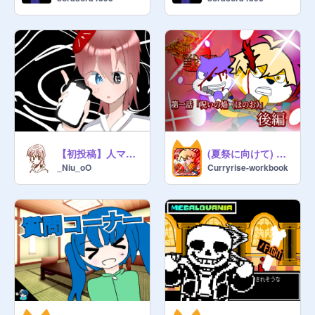
【初投稿】人マニア 歌ってみた
(夏祭に向けて) 炎血戦記 呪炎立志篇・第一話（後編）「呪いの焔（ほのお）」
_Niu_oO
Curryrise-workbook