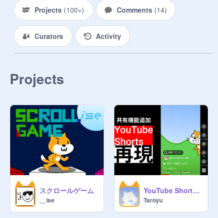
Projects
(
100+
)
Comments
(
14
)
Curators
Activity
Projects
スクロールゲーム
YouTube Shortsを再現
__ise
Taroyu