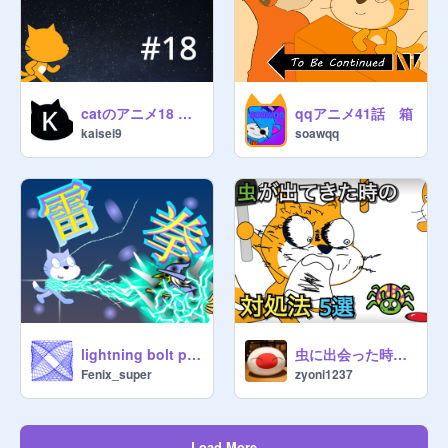
catのアニメ18 流れ星?
qqアニメ41話 箱
kaisei9
soawqq
lightning bolt punch！
虫に出会った時の対処法 5選
Fenix_super
zyoni1237
Load More