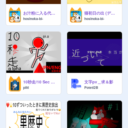
お汁粉に入る代理 正月イラスト (デジタル)
猫初日の出 (デジタル)
hosinoka-bi-
hosinoka-bi-
10秒走/10 Sec Run trial.version
文字pv＿求＆影
piltl
Poteti2B