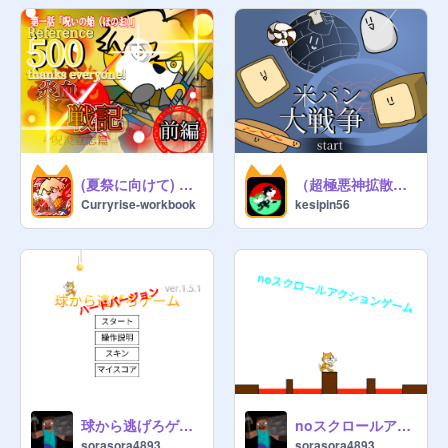
(夏祭に向けて) 炎血戦記 呪炎立志篇・第一話（前編） 「呪いの焔（ほのお）
（超極悪神拡散希望）米パン大戦争
Curryrise-workbook
kesipin56
球から逃げろゲーム ハードモード (モバイル&pc対応) ver.1.5.1 #避けゲー #伸びない
noスクロールアクションゲーム
sorasora4893
sorasora4893