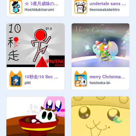
☆☽星月成味の質問コーナー!☆☽
undertale sans fight サンズ戦 my take
Hoshidukinarumi
iteenosakabehiro
10秒走/10 Sec Run
merry Christmas beedrill ! クリスマスイラスト (デジタル)
piltl
hosinoka-bi-