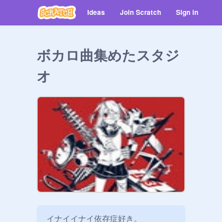
Ideas
Join Scratch
Sign in
ボカロ曲集めたスタジ
オ
イナイイナイ依存症好き。
