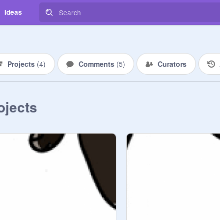
Ideas
Projects
(
4
)
Comments
(
5
)
Curators
ojects