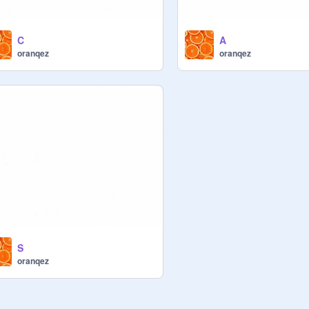
C
A
oranqez
oranqez
S
oranqez