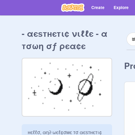
Create
Explore
- αєѕтнєтι¢ νιℓℓє - α
тσωη σƒ ρєα¢є
Pr
нєℓℓσ, αη∂ ωєℓ¢σмє тσ αєѕтнєтι¢ 