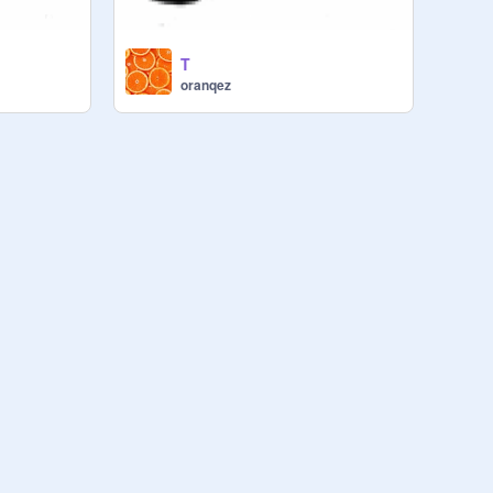
T
oranqez