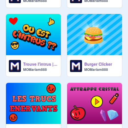
MOMariam888
MOMariam888
Trouve l'intrus | @MOMariam888
Burger Clicker
MOMariam888
MOMariam888