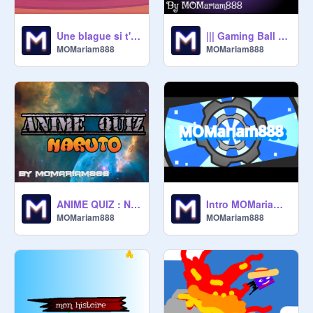
Une blague si t'est déprimé.
||| Gaming Ball ||| @MOMariam888
MOMariam888
MOMariam888
ANIME QUIZ : NARUTO !!!
Intro MOMariam888
MOMariam888
MOMariam888