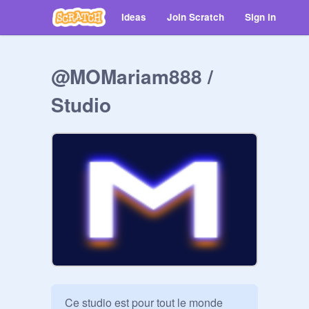
Ideas
Join Scratch
Sign in
@MOMariam888 /
Studio
Ce studio est pour tout le monde
