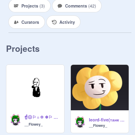
Projects
(
3
)
Comments
(
42
)
Curators
Activity
Projects
☝☹⚐☼✡ ❄⚐ ❄☟☜ ?☜✞⚐?☼✋☠☝ ☟✌☠?✏
leord-five(танк яки для тестировки remix remix
__Flowey_
__Flowey_