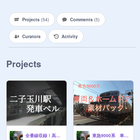
Projects
(
54
)
Comments
(
5
)
Curators
Activity
Projects
全番線収録！高音質！東急大井町線・田園都市線二子玉川駅発車ベル
東急9000系 車両＆ホームドア素材パック