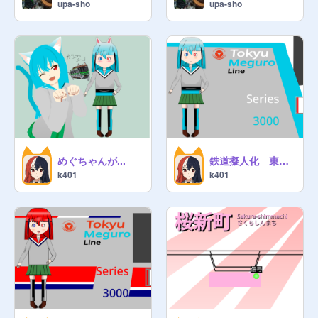
upa-sho
upa-sho
めぐちゃんが...
鉄道擬人化 東急3000系 新塗装
k401
k401