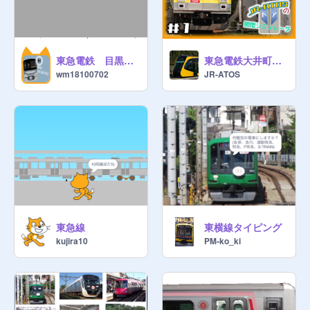
東急電鉄 目黒線 電車シュミレーター～日吉、奥沢、武蔵小山、目黒駅～
東急電鉄大井町線 大井町駅 ドア開閉シミュレーター
wm18100702
JR-ATOS
東急線
東横線タイピング
kujira10
PM-ko_ki