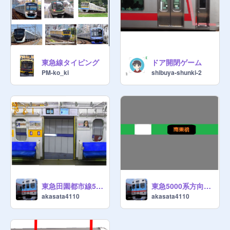
東急線タイピング
ドア開閉ゲーム
PM-ko_ki
shibuya-shunki-2
東急田園都市線5000系ドア開閉シュミレーターv1
東急5000系方向幕シミュレータ
akasata4110
akasata4110