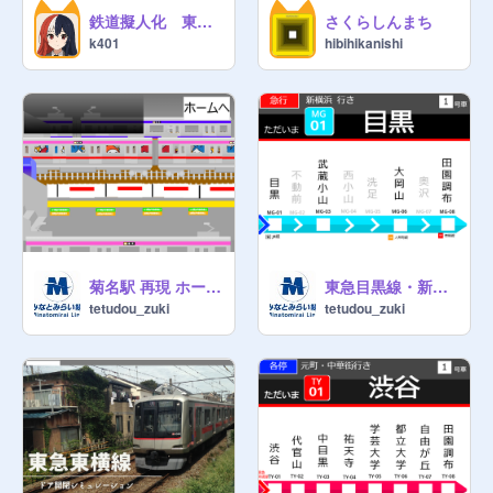
鉄道擬人化 東急3000系
さくらしんまち
k401
hibihikanishi
菊名駅 再現 ホーム・改札 みなとみらい線ver
東急目黒線・新横浜線 トレインビジョン再現
tetudou_zuki
tetudou_zuki