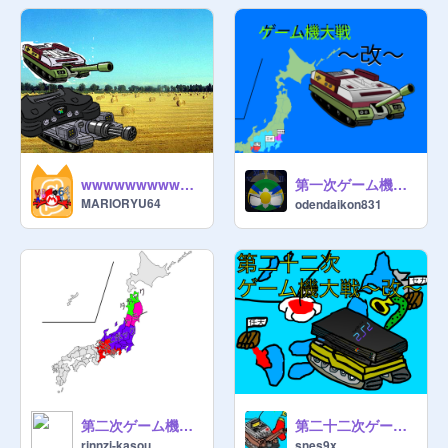
第一次ゲーム機大戦～改～ remix
wwwwwwwwwwwwwwwwwwwwwwwwwwwwwwwwww
MARIORYU64
odendaikon831
第二次ゲーム機大戦
第二十二次ゲーム機大戦〜改〜
rinnzi-kasou
snes9x