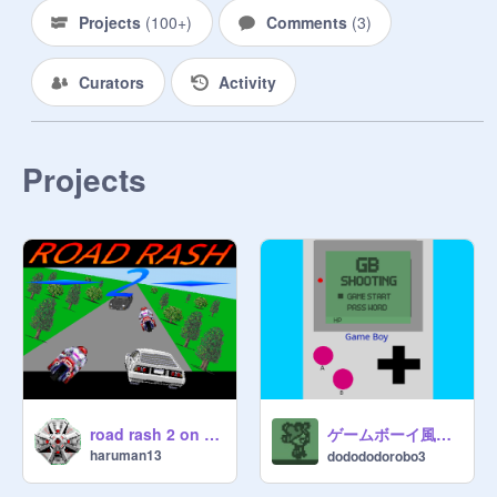
Projects
(
100+
)
Comments
(
3
)
Curators
Activity
Projects
ゲームボーイ風シューティング
road rash 2 on scratch ver.0.4.0
haruman13
dodododorobo3