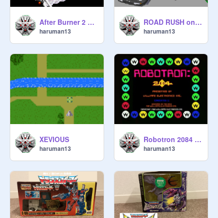
After Burner 2 ver.0.7.5
ROAD RUSH on scratch 0.5.0
haruman13
haruman13
XEVIOUS
Robotron 2084 remix
haruman13
haruman13