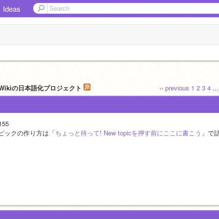
Ideas
tchWikiの日本語化プロジェクト
‹‹ previous
1
2
3
4
..
155
ピックの作り方は「
ちょっと待って! New topicを押す前にここに書こう
」で