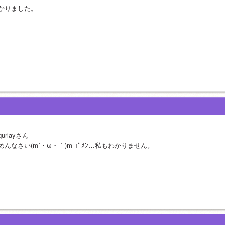
かりました。
urlayさん
めんなさい(m´・ω・｀)m ｺﾞﾒﾝ…私もわかりません。