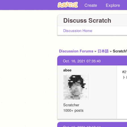
Create
Explore
Discuss Scratch
Discussion Home
Discussion Forums
»
日本語
» Scra
Oct. 16, 2021 07:35:40
abee
#2
ト
Scratcher
1000+ posts