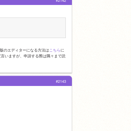
#2142
本語版のエディターになる方法は
こちら
に
度言いますが、申請する際は隅々まで読
#2143