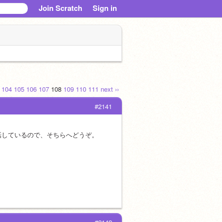
Join Scratch
Sign in
.
104
105
106
107
108
109
110
111
next ››
#2141
話しているので、そちらへどうぞ。