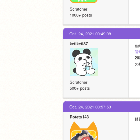
Scratcher
1000+ posts
Oct. 24, 2021 00:49:08
ketiketi87
指
管
2
の
Scratcher
500+ posts
Oct. 24, 2021 00:57:53
Poteto143
修