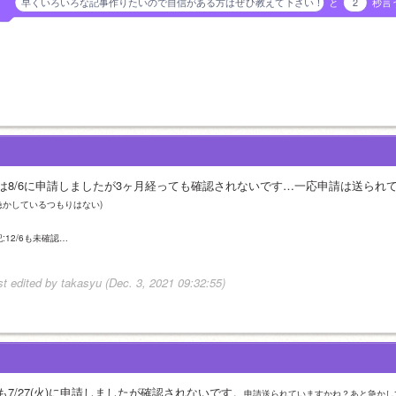
早くいろいろな記事作りたいので自信がある方はぜひ教えて下さい！
と
2
秒言
は8/6に申請しましたが3ヶ月経っても確認されないです…一応申請は送られ
急かしているつもりはない)
:12/6も未確認…
st edited by takasyu (Dec. 3, 2021 09:32:55)
も7/27(火)に申請しましたが確認されないです。
申請送られていますかね？あと急かし