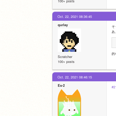
100+ posts
Oct. 22, 2021 08:36:45
qurlay
そ
あ
的
Scratcher
100+ posts
Oct. 22, 2021 08:46:15
Es-2
#2