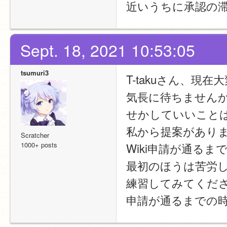
近いうちに承認の
Sept. 18, 2021 10:53:05
tsumuri3
T-takuさん、現
気長に待ちません
せかしていいこと
私から提案があり
Scratcher
1000+ posts
Wiki申請が通るま
最初のほうは苦労
練習してみてくだ
申請が通るまでの