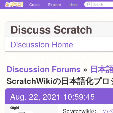
Create
Explore
Ideas
Discuss Scratch
Discussion Home
Discussion Forums
»
日本
ScratchWikiの日本語化
Aug. 22, 2021 10:59:45
00giri
Scratchwikiの
この