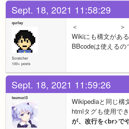
Sept. 18, 2021 11:58:29
qurlay
＜
#Wiki構文とは
＞
Wikiにも構文が
BBcodeは使える
Scratcher
100+ posts
Sept. 18, 2021 11:59:26
tsumuri3
Wikipediaと同
htmlタグも使用で
が、改行を<br>