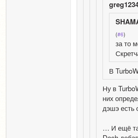
greg1234
SHAMA
(
#6
)
за то 
Скретч
В TurboW
Ну в Turbo
них определ
дэшэ есть 
… И ещё та
Dash добав