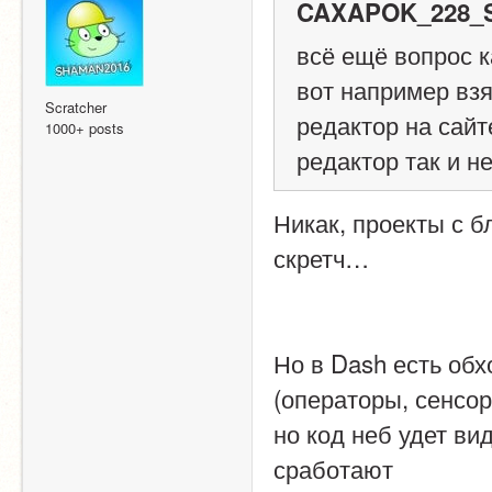
CAXAPOK_228_S
всё ещё вопрос ка
вот например взя
Scratcher
редактор на сайт
1000+ posts
редактор так и н
Никак, проекты с бл
скретч…
Но в Dash есть обхо
(операторы, сенсоры
но код неб удет вид
сработают