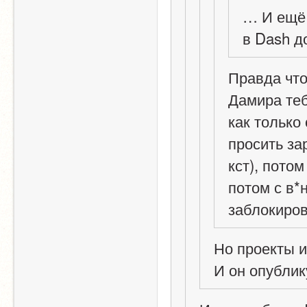
… И ещё 
в Dash д
Правда что
Дамира теб
как только
просить за
кст), пото
потом с в*н
заблокиро
Но проекты и
И он опублику