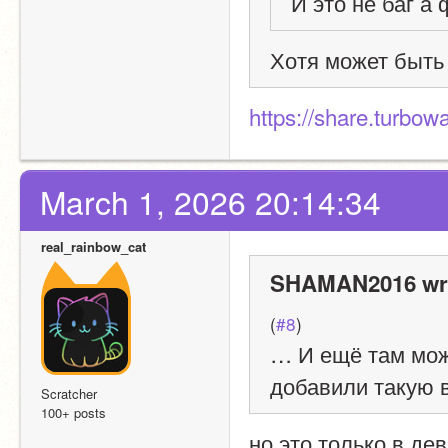
И это не баг а
Хотя может быть
https://share.turbowa
March 1, 2026 20:14:34
real_rainbow_cat
SHAMAN2016 wr
(
#8
)
… И ещё там можн
добавили такую 
Scratcher
100+ posts
но это только в де