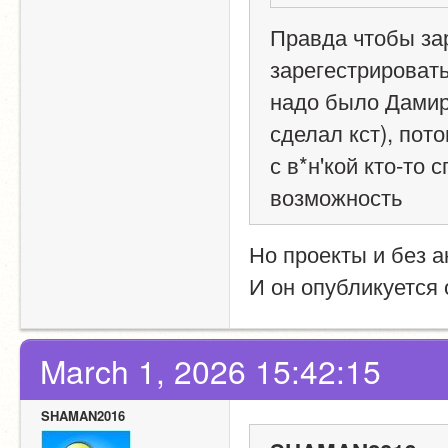
Правда чтобы зар
зарегестрировать
надо было Дамира
сделал кст), пот
с в*н'кой кто-то
возможность
Но проекты и без 
И он опубликуется о
March 1, 2026 15:42:15
SHAMAN2016