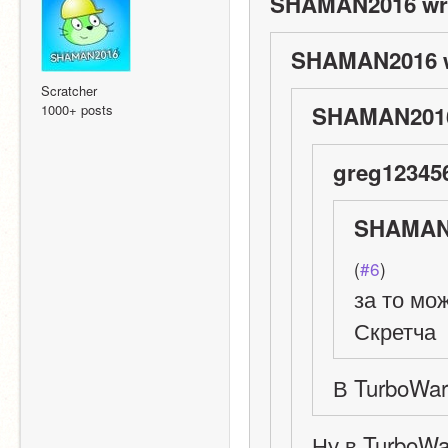
SHAMAN2016 wr
SHAMAN2016 w
Scratcher
1000+ posts
SHAMAN2016
greg123456
SHAMAN2
(
#6
)
за то мо
Скретча
В TurboWar
Ну в TurboWa