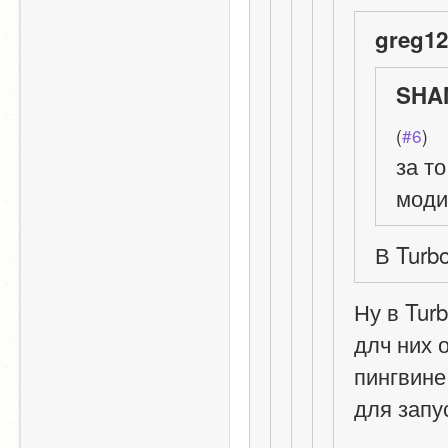
greg12
SHAM
(
#6
)
за т
моди
В Turb
Ну в Tur
длч них о
пингвине
для запу