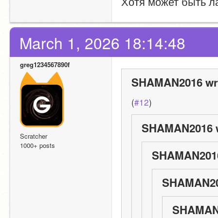
Хотя может быть л
March 1, 2026 18:14:48
greg1234567890f
SHAMAN2016 wr
(
#12
)
SHAMAN2016 w
Scratcher
1000+ posts
SHAMAN2016
SHAMAN20
SHAMAN2