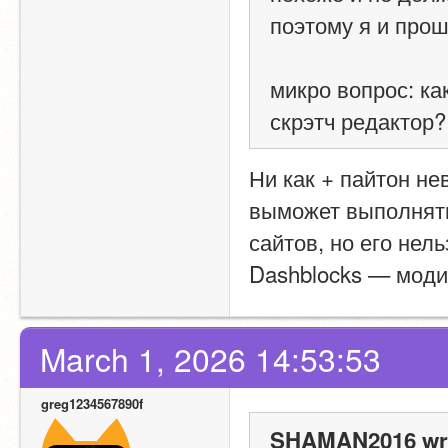
поэтому я и про
микро вопрос: ка
скрэтч редактор?
Ни как + пайтон не
выможет выполнять 
сайтов, но его нель
Dashblocks — мод
March 1, 2026 14:53:53
greg1234567890f
SHAMAN2016 wr