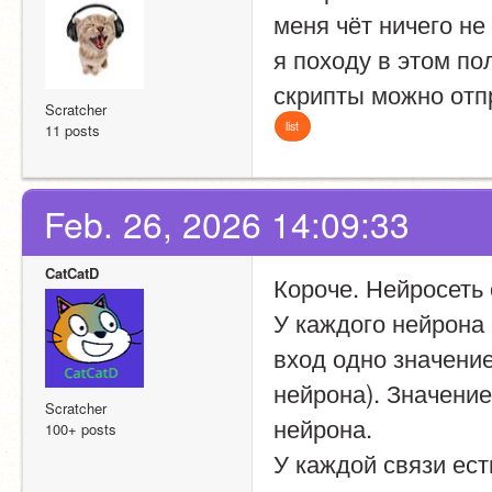
меня чёт ничего не
я походу в этом по
скрипты можно отпр
Scratcher
list
11 posts
Feb. 26, 2026 14:09:33
CatCatD
Короче. Нейросеть 
У каждого нейрона
вход одно значение
нейрона). Значени
Scratcher
нейрона.
100+ posts
У каждой связи ест