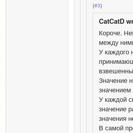
(
#3
)
CatCatD wr
Короче. Не
между ним
У каждого 
принимающа
взвешенных
Значение н
значением 
У каждой с
значение р
значения н
В самой пр