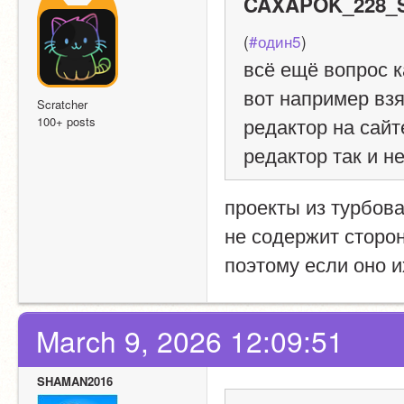
CAXAPOK_228_S
(
#один5
)
всё ещё вопрос ка
вот например взя
Scratcher
редактор на сайт
100+ posts
редактор так и н
проекты из турбова
не содержит сторо
поэтому если оно и
March 9, 2026 12:09:51
SHAMAN2016