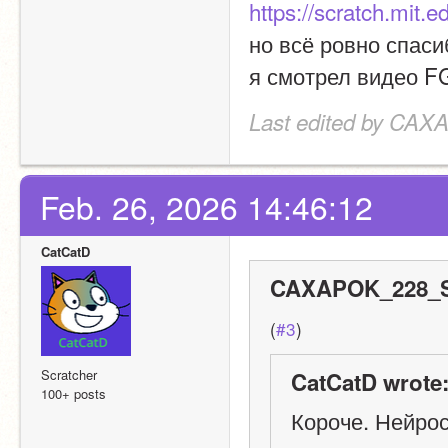
https://scratch.mit.
но всё ровно спаси
я смотрел видео F
Last edited by CA
Feb. 26, 2026 14:46:12
CatCatD
CAXAPOK_228_S
(
#3
)
Scratcher
CatCatD wrote
100+ posts
Короче. Нейрос