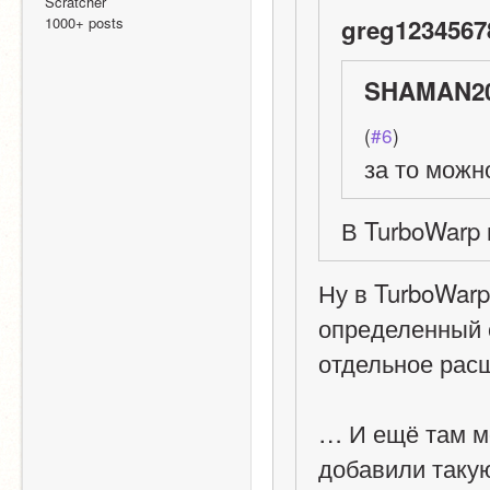
Scratcher
1000+ posts
greg12345678
SHAMAN20
(
#6
)
за то можн
В TurboWarp
Ну в TurboWarp
определенный си
отдельное рас
… И ещё там мо
добавили таку