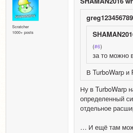
SHAMAN2016 wr
greg123456789
Scratcher
1000+ posts
SHAMAN2016
(
#6
)
за то можно
В TurboWarp и
Ну в TurboWarp н
определенный синт
отдельное расши
… И ещё там можн