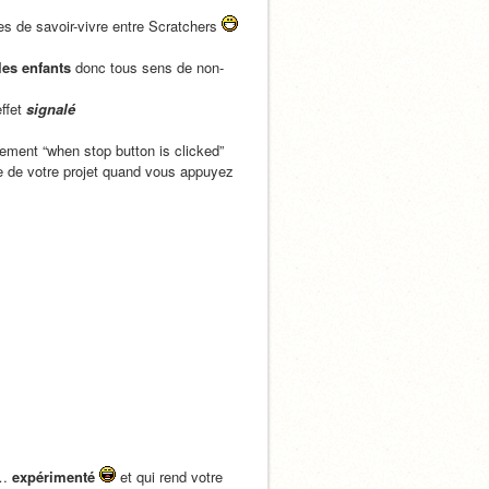
erci de respecter toutes ces règles de savoir-vivre entre Scratchers 
les enfants
 donc tous sens de non-
                                                                                               effet 
signalé
ment “when stop button is clicked”
 de votre projet quand vous appuyez 
… 
expérimenté
 et qui rend votre 