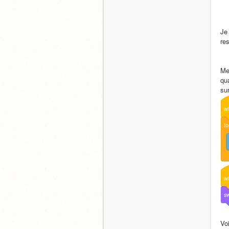
Je 
re
Me
qu
su
w
fo
w
sw
Vo