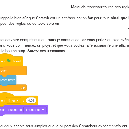
                                                                  M
rappelle bien sûr que Scratch est un site/application fait pour tous 
ainsi que 
spect des règles de ce topic sera en 
                    
rci de votre compréhension, mais je commence par vous parlez du bloc évène
and vous commencez un projet et que vous voulez faire apparaître une affiche
r le bouton stop. Suivez ces indications :
hen
clicked
rever
reset
timer
hen
timer
>
0.01
itch
costume
to
Thumbnail
ici deux scripts tous simples que la plupart des Scratchers expérimentés ont