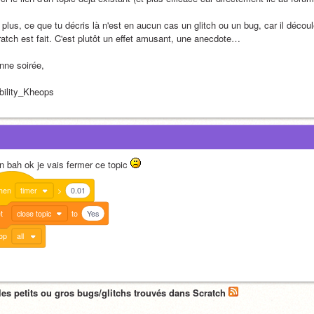
 plus, ce que tu décris là n'est en aucun cas un glitch ou un bug, car il décou
ratch est fait. C'est plutôt un effet amusant, une anecdote…
nne soirée,
bility_Kheops
n bah ok je vais fermer ce topic 
hen
timer
>
0.01
t
close topic
to
Yes
op
all
les petits ou gros bugs/glitchs trouvés dans Scratch