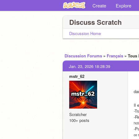
Create
Explore
Discuss Scratch
Discussion Home
Discussion Forums
»
Français
» Tous 
Jan. 23, 2026 18:28:39
mstr_62
da
Il 
-Tr
Scratcher
-R
100+ posts
l'ic
-Po
ce 