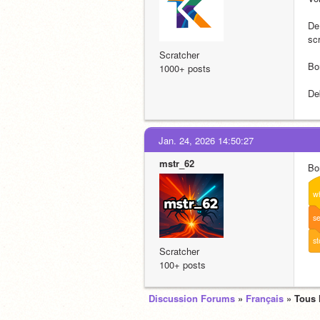
De
sc
Scratcher
Bo
1000+ posts
De
Jan. 24, 2026 14:50:27
mstr_62
Bo
w
se
st
Scratcher
100+ posts
Discussion Forums
»
Français
» Tous 