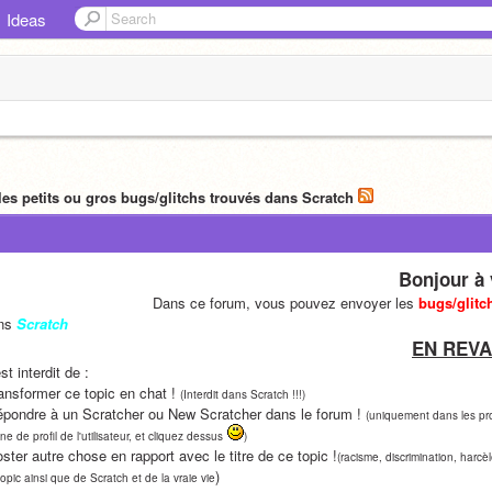
Ideas
les petits ou gros bugs/glitchs trouvés dans Scratch
Bonjour à 
                                       Dans ce forum, vous pouvez envoyer les 
bugs/glitc
ns 
Scratch
EN REVA
est interdit de :
ansformer ce topic en chat ! 
(Interdit dans Scratch !!!)
épondre à un Scratcher ou New Scratcher dans le forum ! 
(uniquement dans les pro
ône de profil de l'utilisateur, et cliquez dessus
)
ster autre chose en rapport avec le titre de ce topic !
(racisme, discrimination, harcè
)
topic ainsi que de Scratch et de la vraie vie