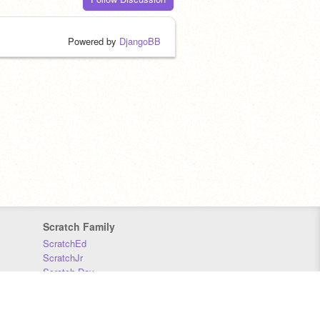
Powered by
DjangoBB
Scratch Family
ScratchEd
ScratchJr
Scratch Day
Scratch Conference
Scratch Foundation