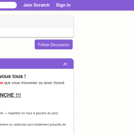
Join Scratch
Sign in
Follow Discussion
#1
vous tous !
hs
 que vous trouverez ou avez trouvé 
NCHE !!!
fil –> regardez en haut à gauche du post : 
lement ou violences sont totalement proscrits de 