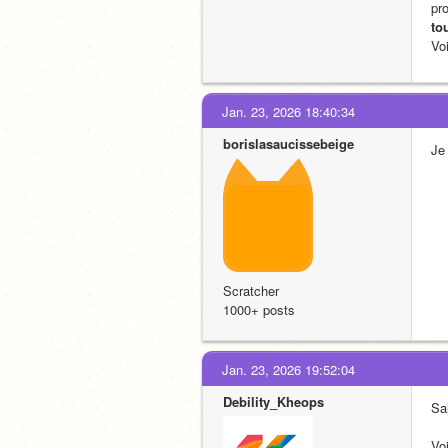
pr
to
Voi
Jan. 23, 2026 18:40:34
borislasaucissebeige
Je
Scratcher
1000+ posts
Jan. 23, 2026 19:52:04
Debility_Kheops
Sal
Voi