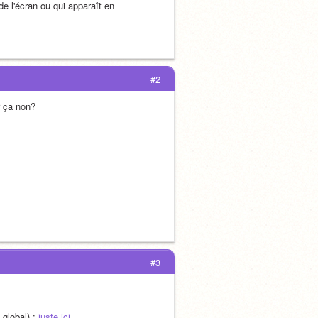
 du haut de l'écran ou qui apparaît en 
#2
r ça non?
#3
global) : 
juste ici