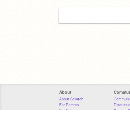
About
Commun
About Scratch
Communit
For Parents
Discussi
For Educators
Scratch W
For Developers
Statistics
Our Team
Donors