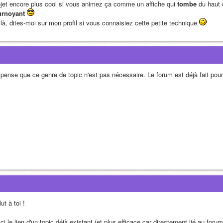
ojet encore plus cool si vous animez ça comme un affiche qui 
tombe
urnoyant
là, dites-moi sur mon profil si vous connaisiez cette petite technique 
 pense que ce genre de topic n'est pas nécessaire. Le forum est déjà fait pou
ut à toi !
ci le lien d'un topic déjà existant (et plus efficace car directement lié au forum 