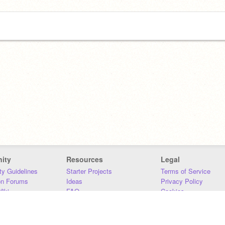
ity
Resources
Legal
y Guidelines
Starter Projects
Terms of Service
on Forums
Ideas
Privacy Policy
iki
FAQ
Cookies
Download
DMCA
Contact Us
DSA Requirements
MIT Accessibility