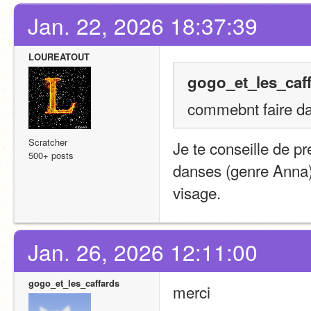
Jan. 22, 2026 18:37:39
LOUREATOUT
gogo_et_les_caff
commebnt faire da
Scratcher
Je te conseille de pr
500+ posts
danses (genre Anna) 
visage.
Jan. 26, 2026 12:11:00
gogo_et_les_caffards
merci