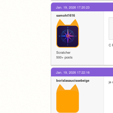
Jan. 19, 2026 17:20:23
samoht1616
C 
Scratcher
500+ posts
Jan. 19, 2026 17:22:16
borislasaucissebeige
je