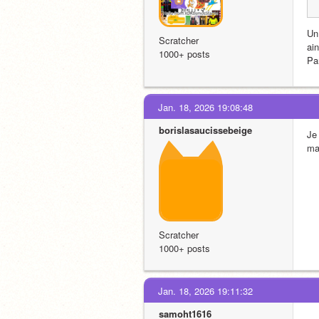
Un
Scratcher
ai
1000+ posts
Pa
Jan. 18, 2026 19:08:48
borislasaucissebeige
Je
ma
Scratcher
1000+ posts
Jan. 18, 2026 19:11:32
samoht1616