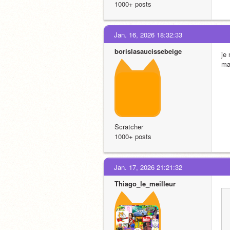
1000+ posts
Jan. 16, 2026 18:32:33
borislasaucissebeige
je
ma
Scratcher
1000+ posts
Jan. 17, 2026 21:21:32
Thiago_le_meilleur