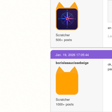
en
Scratcher
La
500+ posts
Jan. 19, 2026 17:05:44
borislasaucissebeige
ok,
par
Scratcher
1000+ posts