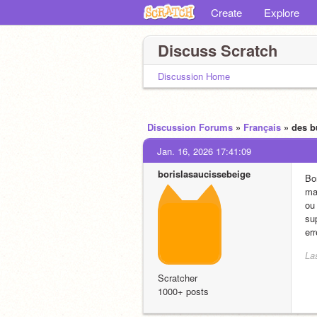
Create
Explore
Discuss Scratch
Discussion Home
Discussion Forums
»
Français
» des b
Jan. 16, 2026 17:41:09
borislasaucissebeige
Bo
ma
ou
su
err
La
Scratcher
1000+ posts