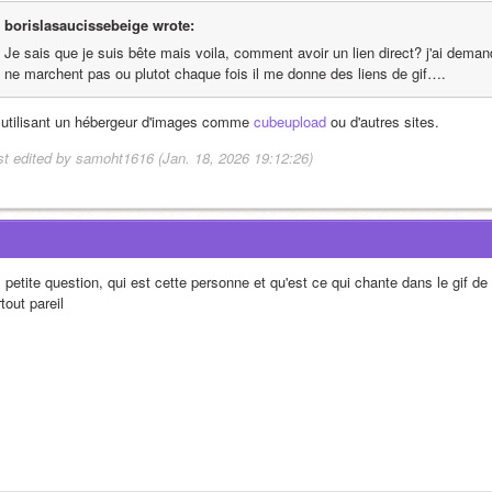
borislasaucissebeige wrote:
Je sais que je suis bête mais voila, comment avoir un lien direct? j'ai deman
ne marchent pas ou plutot chaque fois il me donne des liens de gif…. 
 utilisant un hébergeur d'images comme 
cubeupload
 ou d'autres sites.
st edited by samoht1616 (Jan. 18, 2026 19:12:26)
 petite question, qui est cette personne et qu'est ce qui chante dans le gif de t
tout pareil