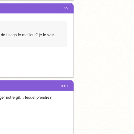
#9
de thiago le meilleur? je le vois 
#10
ager notre gif… lequel prendre?