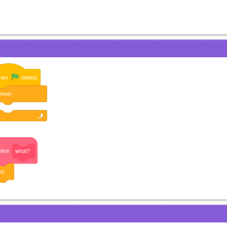
hen
clicked
rever
finir
what?
nd