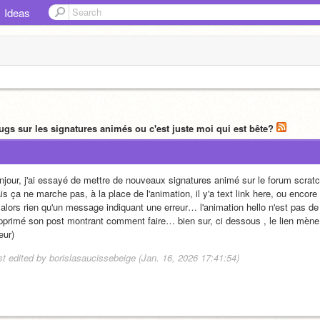
Ideas
ugs sur les signatures animés ou c'est juste moi qui est bête?
njour, j'ai essayé de mettre de nouveaux signatures animé sur le forum scratch,
is ça ne marche pas, à la place de l'animation, il y'a text link here, ou encor
 alors rien qu'un message indiquant une erreur… l'animation hello n'est pas de 
pprimé son post montrant comment faire… bien sur, ci dessous , le lien mène à
eur)
st edited by borislasaucissebeige (Jan. 16, 2026 17:41:54)