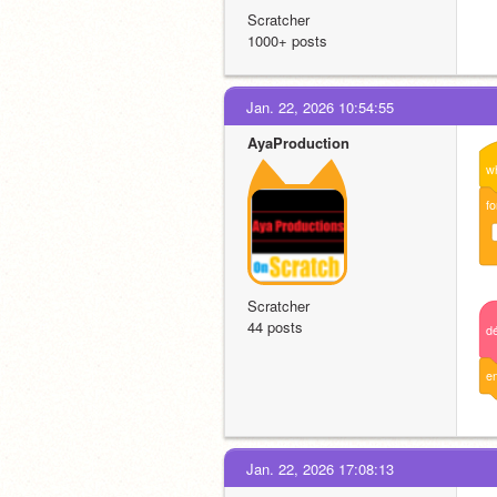
Scratcher
1000+ posts
Jan. 22, 2026 10:54:55
AyaProduction
w
fo
Scratcher
44 posts
dé
e
Jan. 22, 2026 17:08:13