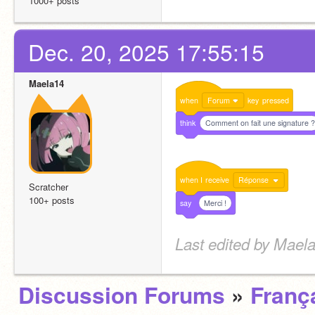
1000+ posts
Dec. 20, 2025 17:55:15
Maela14
when
Forum
key
pressed
think
Comment on fait une signature ?
when
I
receive
Réponse
Scratcher
100+ posts
say
Merci !
Last edited by Mael
Discussion Forums
»
Franç