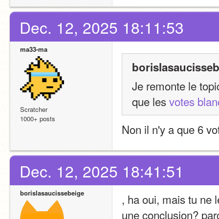
Dec. 12, 2025 18:11:53
ma33-ma
borislasaucisseb
Je remonte le topic
que les 
votes blan
Scratcher
1000+ posts
Non il n'y a que 6 
Dec. 12, 2025 18:41:51
borislasaucissebeige
, ha oui, mais tu ne 
une conclusion? parc