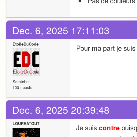
 Pas de couleurs 
Dec. 6, 2025 17:11:03
EtoileDuCode
Pour ma part je suis
Scratcher
100+ posts
Dec. 6, 2025 20:39:48
LOUREATOUT
Je suis 
 puisq
contre