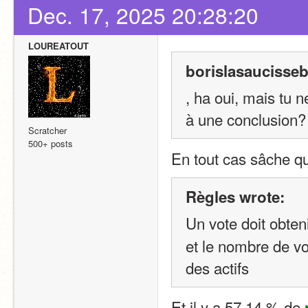
Dec. 17, 2025 20:28:20
LOUREATOUT
borislasaucisseb
, ha oui, mais tu 
à une conclusion? 
Scratcher
500+ posts
En tout cas sâche q
Règles wrote:
Un vote doit obteni
et le nombre de voi
des actifs
Et il y a 57,14 % de 