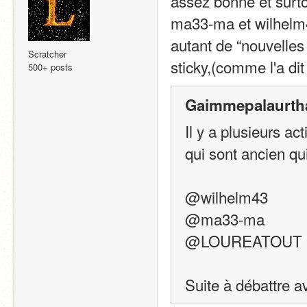
assez bonne et surtou
ma33-ma et wilhelm43)
autant de “nouvelles
Scratcher
sticky,(comme l'a di
500+ posts
Gaimmepalaurth
Il y a plusieurs act
qui sont ancien qui
@wilhelm43
@ma33-ma
@LOUREATOUT
Suite à débattre 