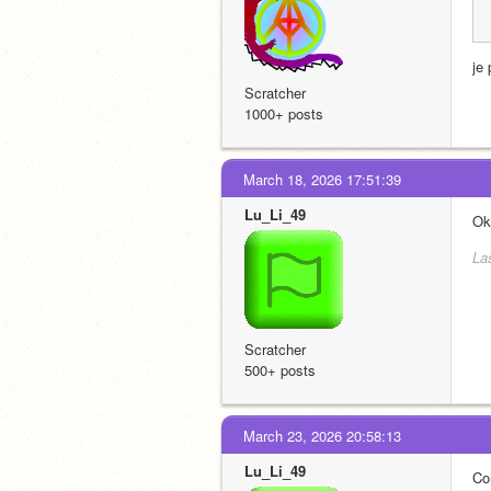
je 
Scratcher
1000+ posts
March 18, 2026 17:51:39
Lu_Li_49
Ok
La
Scratcher
500+ posts
March 23, 2026 20:58:13
Lu_Li_49
Com