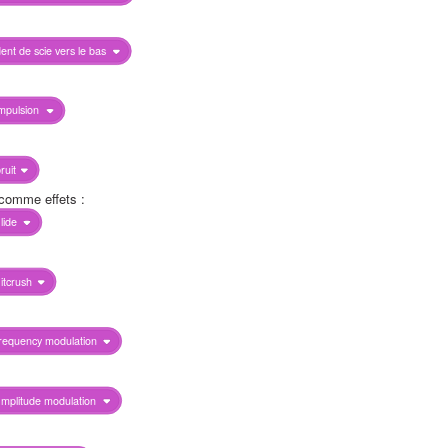
ent de scie vers le bas
mpulsion
ruit
 comme effets :
lide
itcrush
requency modulation
mplitude modulation