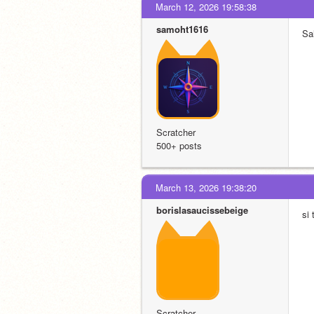
March 12, 2026 19:58:38
samoht1616
Sal
Scratcher
500+ posts
March 13, 2026 19:38:20
borislasaucissebeige
si 
Scratcher