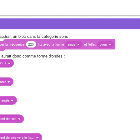
faudrait un bloc dans la catégorie sons :
uer
la
fréquence
220
Hz
avec
la
forme
sinus
et
l'effet
pwm
 y aurait donc comme forme d'ondes :
inus
arré
riangle
ent de scie
ent de scie vers le haut