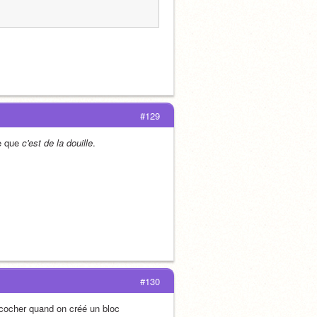
#129
e que 
c'est de la douille
.
#130
 cocher quand on créé un bloc 