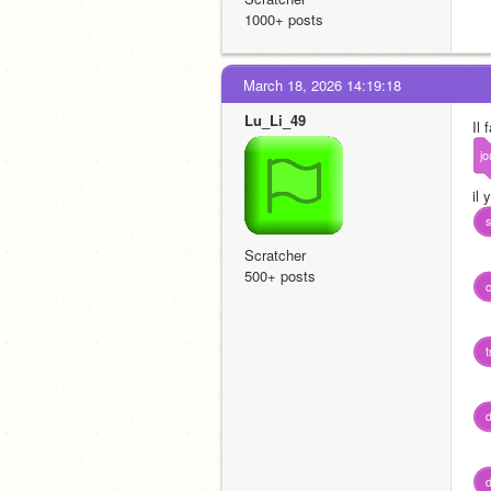
1000+ posts
March 18, 2026 14:19:18
Lu_Li_49
Il 
jo
il
s
Scratcher
500+ posts
c
t
d
d