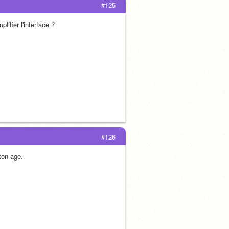
#125
lifier l'interface ?
#126
ton age. 