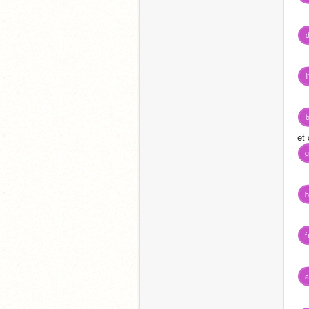
d
i
b
et
g
b
f
a