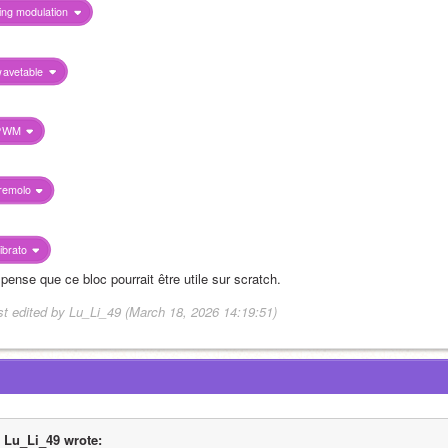
ing modulation
avetable
PWM
remolo
ibrato
pense que ce bloc pourrait être utile sur scratch.
st edited by Lu_Li_49 (March 18, 2026 14:19:51)
Lu_Li_49 wrote: