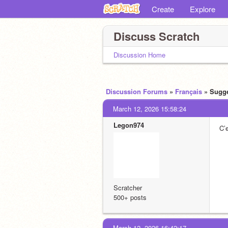
Create
Explore
Discuss Scratch
Discussion Home
Discussion Forums
»
Français
» Sugg
March 12, 2026 15:58:24
Legon974
C’
Scratcher
500+ posts
March 12, 2026 16:42:17