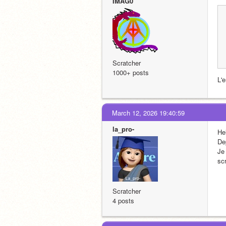
IMAG0
Scratcher
1000+ posts
L'
March 12, 2026 19:40:59
la_pro-
Hel
De
Je
sc
Scratcher
4 posts