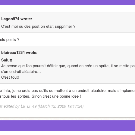
Lagon974 wrote:
C’est moi ou des post on était supprimer ?
els posts ?
blaireau1234 wrote:
Salut!
Je pense que l'on pourrait définir que, quand on crée un sprite, il se mette p
d'un endroit aléatoire…
C'est tout! 
r info, je ne crois pas qu'ils se mettent à un endroit aléatoire, mais simpleme
r tous les sprites. Sinon c'est une bonne idée !
st edited by Lu_Li_49 (March 12, 2026 19:17:24)