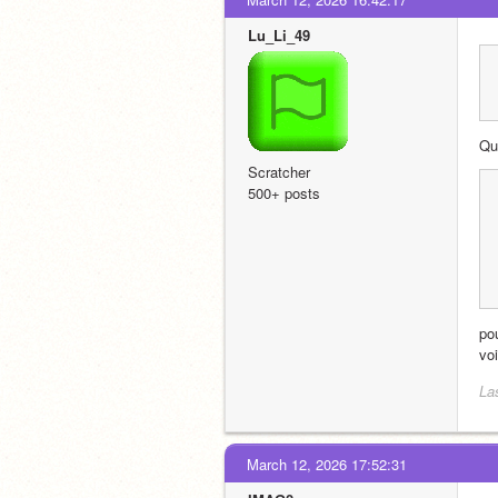
Lu_Li_49
Qu
Scratcher
500+ posts
pou
voi
La
March 12, 2026 17:52:31