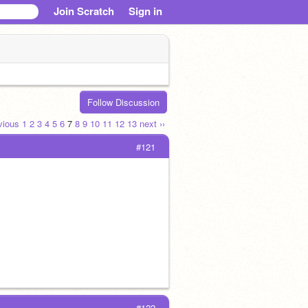
Join Scratch
Sign in
Follow Discussion
evious
1
2
3
4
5
6
7
8
9
10
11
12
13
next ››
#121
#122