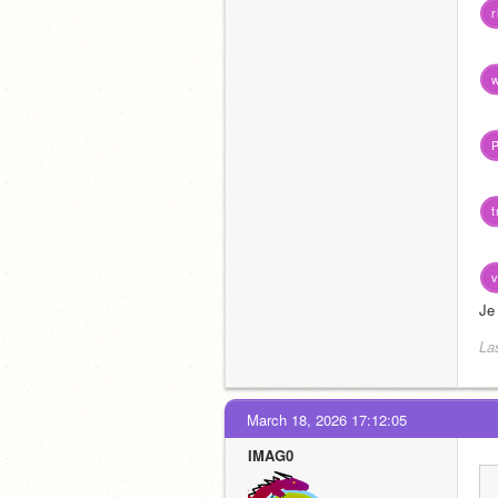
r
w
t
v
Je 
La
March 18, 2026 17:12:05
IMAG0