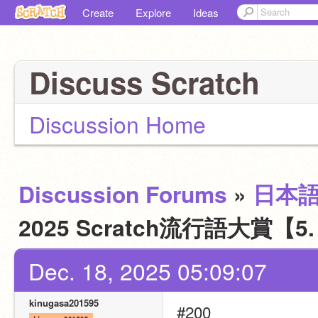
Create
Explore
Ideas
Discuss Scratch
Discussion Home
Discussion Forums
»
日本
2025 Scratch流行語大賞【5. 
Dec. 18, 2025 05:09:07
kinugasa201595
#200