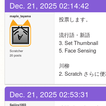
Dec. 21, 2025 02:14:42
maple_tayama
投票します。
流行語・新語
3. Set Thumbnail  
5. Face Sensing
Scratcher
20 posts
川柳
2. Scratch さら
Dec. 21, 2025 02:53:31
Seijiro1003