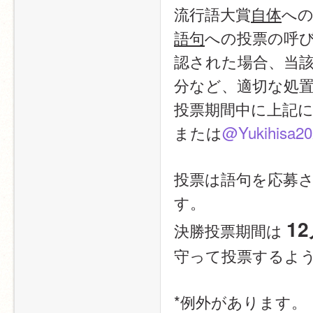
流行語大賞
自体
へ
語句
への投票の呼
認された場合、当
分など、適切な処
投票期間中に上記
または
@Yukihisa20
投票は語句を応募
す。
12
決勝投票期間は 
守って投票するよ
*例外があります。