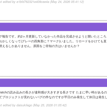
st edited by e1bfd762321e409cee4a (May 24, 2026 05:41:12)
グ報告です。約2ヶ月更新していなかった作品を完成させようと開いたところ
おかしくなって(グレーの四角形に？マーク)いました。リロードをかけても
替えるしかありません。原因をご存知の方はいませんか？
cratchの読み込みの長さが違和感が大きすぎる長さです たまに早い時がある
てプロジェクトが見れないバグの件なのですが平日のみ発生して休日は発生
st edited by daisukilego (May 25, 2026 01:05:42)