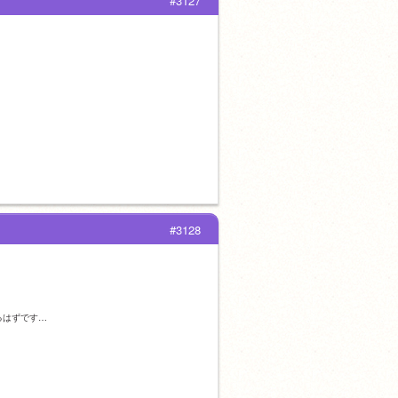
#3127
#3128
るはずです…