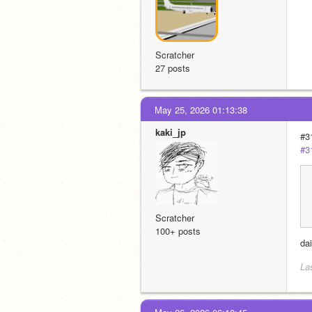
Scratcher
27 posts
May 25, 2026 01:13:38
kaki_jp
#3
#3
Scratcher
100+ posts
d
La