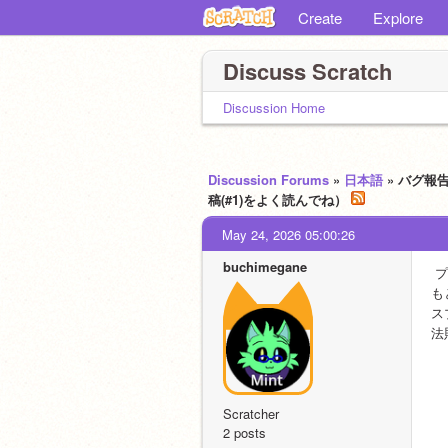
Create
Explore
Discuss Scratch
Discussion Home
Discussion Forums
»
日本語
» バグ報
稿(#1)をよく読んでね）
May 24, 2026 05:00:26
buchimegane
 
も
ス
法
Scratcher
2 posts