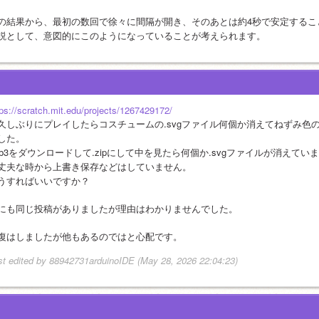
の結果から、最初の数回で徐々に間隔が開き、そのあとは約4秒で安定するこ
説として、意図的にこのようになっていることが考えられます。
tps://scratch.mit.edu/projects/1267429172/
久しぶりにプレイしたらコスチュームの.svgファイル何個か消えてねずみ色
した。
.sb3をダウンロードして.zipにして中を見たら何個か.svgファイルが消えていま
丈夫な時から上書き保存などはしていません。
うすればいいですか？
にも同じ投稿がありましたが理由はわかりませんでした。
復はしましたが他もあるのではと心配です。
st edited by 88942731arduinoIDE (May 28, 2026 22:04:23)