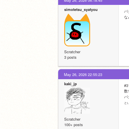
May 26, 2026 06:18:45
simotetsu_syatyou
バ
な
Scratcher
3 posts
May 26, 2026 22:55:23
kaki_jp
#3
数
バ
とい
Scratcher
100+ posts