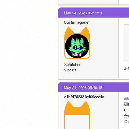
May 24, 2026 05:11:51
buchimegane
Scratcher
お
2 posts
May 24, 2026 05:40:15
e1bfd762321e409cee4a
#3
画
(
た
自