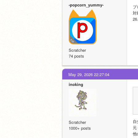
-popcorn_yummy-
プ
対処
26
Scratcher
74 posts
May 29, 2026 22:27:04
inoking
自
Scratcher
元
1000+ posts
他