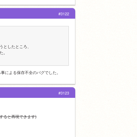
#3122
うとしたところ、
た。
る事による保存不全のバグでした。
#3123
すると再現できます)