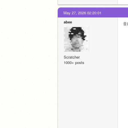
May 27, 2026 02:20:01
abee
音
Scratcher
1000+ posts