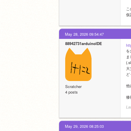
こ
仮
May 28, 2026 09:54:47
88942731arduinoIDE
ht
を
ま
(
大
ど
他
Scratcher
4 posts
修
La
May 29, 2026 08:25:03