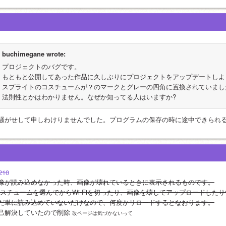
buchimegane wrote:
プロジェクトのバグです。
もともと公開してあった作品に久しぶりにプロジェクトをアップデートしよ
スプライトのコスチュームが？のマークとグレーの四角に置換されていまし
法則性とかはわかりません。なぜか知ってる人はいますか?
騒がせして申しわけりませんでした。プログラムの保存の時に途中できられ
210
像が読み込めなかった時、画像が壊れているときに表示されるものです。
コスチュームを選んでからWi-Fiを切ったり、画像を壊してアップロードしたり
だ単に読み込めていないだけなので、何度かリロードするとなおります。
己解決していたので削除 
改ページは気づかないって