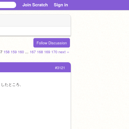
Join Scratch
Sign in
Follow Discussion
57
158
159
160
...
167
168
169
170
next ››
#3121
としたところ、
。