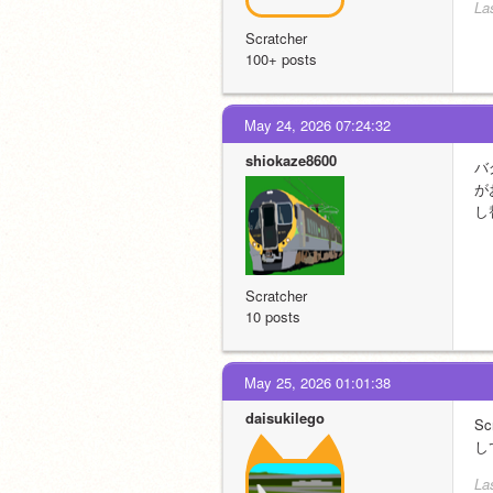
La
Scratcher
100+ posts
May 24, 2026 07:24:32
shiokaze8600
バ
が
し
Scratcher
10 posts
May 25, 2026 01:01:38
daisukilego
S
し
La