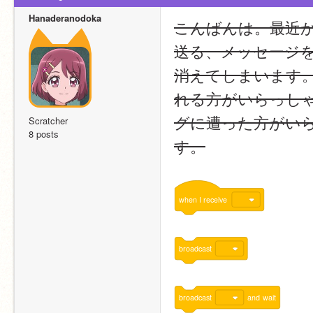
Hanaderanodoka
こんばんは。最近か
送る、メッセージ
消えてしまいます
れる方がいらっし
グに遭った方がい
Scratcher
8 posts
す。
when
I
receive
broadcast
broadcast
and
wait