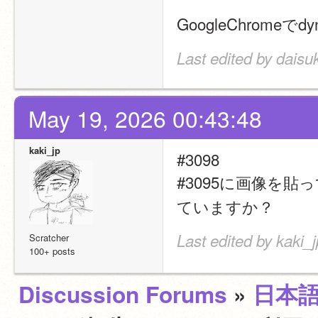
GoogleChromeでd
Last edited by daisu
May 19, 2026 00:43:48
kaki_jp
#3098
#3095に画像を
ていますか？
Last edited by kaki_
Scratcher
100+ posts
Discussion Forums
»
日本