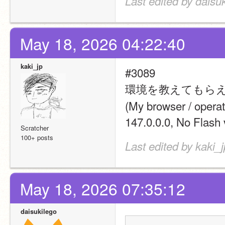
Last edited by daisu
May 18, 2026 04:22:40
kaki_jp
#3089
環境を教えてもら
(My browser / oper
147.0.0.0, No Fla
Scratcher
100+ posts
Last edited by kaki_
May 18, 2026 07:35:12
daisukilego