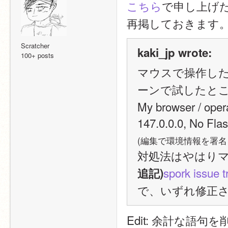
こちら
で申し上げた
再掲しておきます
Scratcher
kaki_jp wrote:
100+ posts
マウスで操作し
ーンで試したと
My browser / ope
147.0.0.0, No Flas
(編集で環境情報を署名
対処法はやはり
spork issue t
追記)
で、いずれ修正
Edit: 余計な語句を