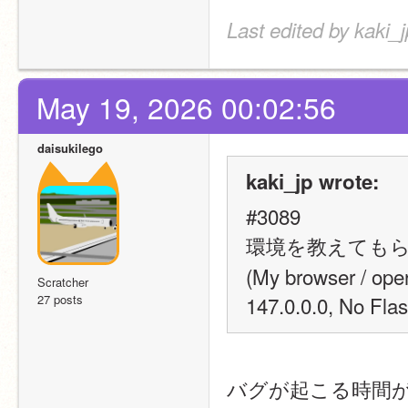
Last edited by kaki_
May 19, 2026 00:02:56
daisukilego
kaki_jp wrote:
#3089
環境を教えても
(My browser / op
Scratcher
27 posts
147.0.0.0, No F
バグが起こる時間が