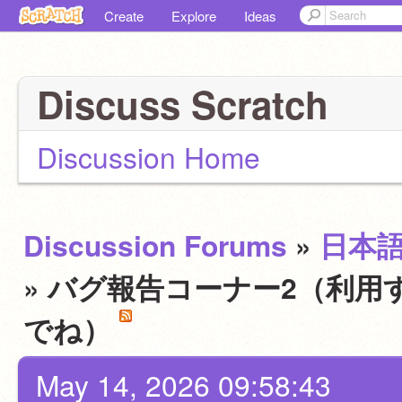
Create
Explore
Ideas
Discuss Scratch
Discussion Home
Discussion Forums
»
日本
» バグ報告コーナー2（利用
でね）
May 14, 2026 09:58:43