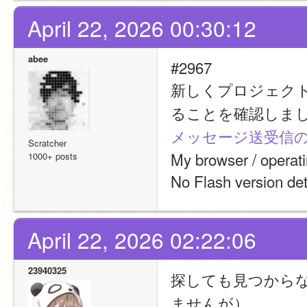
April 22, 2026 00:30:12
abee
#2967
新しくプロジェク
ることを確認しま
メッセージ送受信
Scratcher
My browser / operat
1000+ posts
No Flash version de
April 22, 2026 02:22:06
23940325
探しても見つから
ませんが）