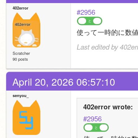
402error
#2956
と
使って一時的に数
Last edited by 402er
Scratcher
90 posts
April 20, 2026 06:57:10
senyou_
402error wrote:
#2956
と