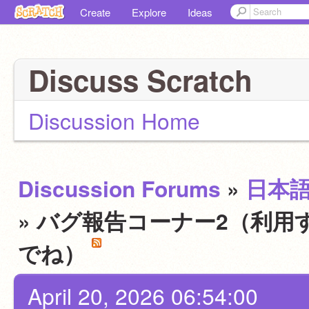
Create
Explore
Ideas
Discuss Scratch
Discussion Home
Discussion Forums
»
日本
» バグ報告コーナー2（利用
でね）
April 20, 2026 06:54:00