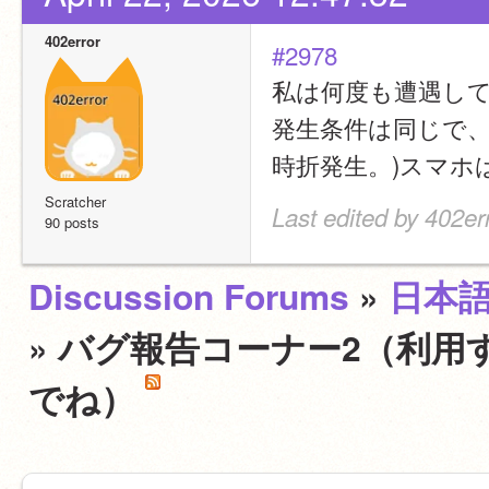
402error
#2978
私は何度も遭遇し
発生条件は同じで、使
時折発生。)スマホ
Scratcher
Last edited by 402er
90 posts
Discussion Forums
»
日本
» バグ報告コーナー2（利用
でね）