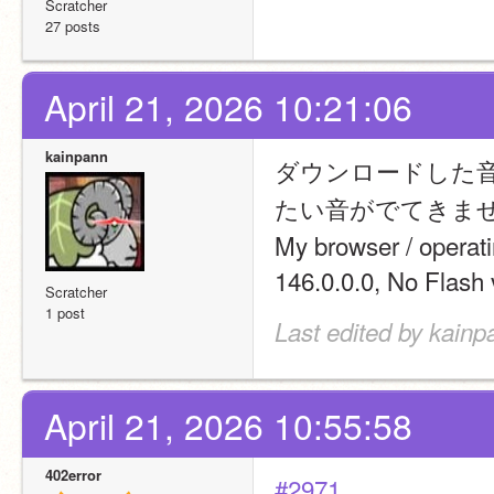
Scratcher
27 posts
April 21, 2026 10:21:06
kainpann
ダウンロードした
たい音がでてきま
My browser / opera
146.0.0.0, No Flash 
Scratcher
1 post
Last edited by kainp
April 21, 2026 10:55:58
402error
#2971