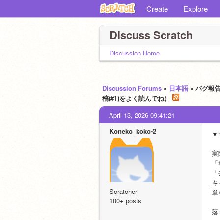
Create
Explore
Discuss Scratch
Discussion Home
Discussion Forums
»
日本語
» バグ報
稿(#1)をよく読んでね）
April 13, 2026 09:41:21
Koneko_koko-2
▼
実
「
「
キ
Scratcher
単
100+ posts
落