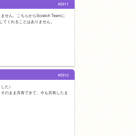
#2911
。こちらからScratch Teamに
共有してくれることはありません。
#2912
ました）
うそのまま共有できて、今も共有したま