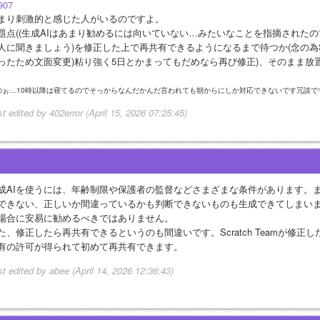
907
まり刺激的と感じた人がいるのですよ。
題点((生成AIはあまり勧めるには向いていない…みたいなことを指摘された
人に聞きましょう)を修正した上で再共有できるようになるまで待つか(念の為
ったため文面変更)粘り強く5日とかまってもだめなら再び修正)、そのまま放
のぉ…10時以降は寝てるのでそっからなんだかんだ言われても朝からにしか対応できないです冗談です
st edited by 402error (April 15, 2026 07:25:45)
成AIを使うには、年齢制限や保護者の監督などさまざまな条件があります。
できない、正しいか間違っているかも判断できないものも生成できてしまい
場合に安易に勧めるべきではありません。
た、修正したら再共有できるというのも間違いです。Scratch Teamが修
有の許可が得られて初めて再共有できます。
st edited by abee (April 14, 2026 12:36:43)