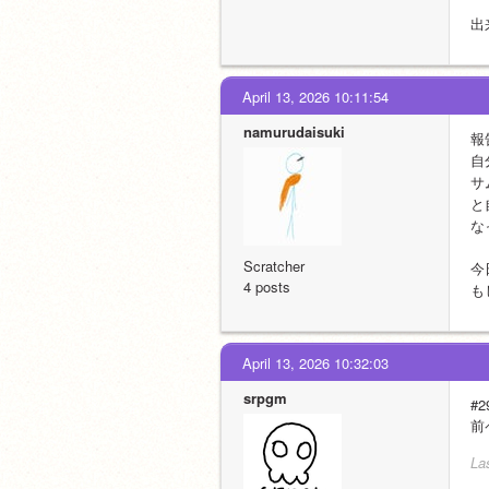
出
April 13, 2026 10:11:54
namurudaisuki
報
自
サ
と
な
Scratcher
今
4 posts
も
April 13, 2026 10:32:03
srpgm
#2
前
La