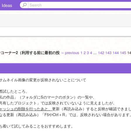
Ideas
告コーナー2（利用する前に最初の投
‹‹ previous
1
2
3
4
...
142
143
144
145
1
サムネイル画像の変更が反映されないことについて
際試したところ、
私の作品」（フォルダにSのマークのボタン）の一覧や、
共有したプロジェクト」では反映されていないように見えましたが、
ャッシュの削除を行ったあと、
更新（再読み込み）すると反映が確認できま
なる更新（再読み込み）「F5やCtrl＋R」では、反映されない場合があります
ち着いて試してみることをおすすめします。