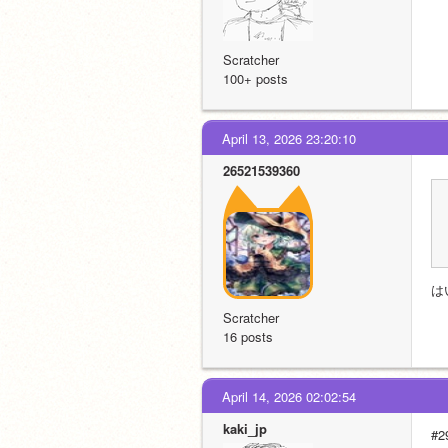
Scratcher
100+ posts
April 13, 2026 23:20:10
26521539360
は
Scratcher
16 posts
April 14, 2026 02:02:54
kaki_jp
#2