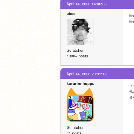
April 14, 2026 14:06:38
abee
修
修
Scratcher
1000+ posts
April 14, 2026 20:31:12
kururinnhoppu
（
私
ま
Scratcher
41 posts