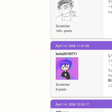
で
一
ち
Scratcher
100+ posts
April 14, 2026 11:41:58
keita20150711
な
こ
「
で
ス
層
Scratcher
こ
9 posts
April 14, 2026 12:02:17