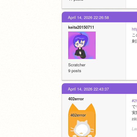
April 14, 2026 22:26:58
keita20150711
ht
こ
刺
Scratcher
9 posts
April 14, 2026 22:43:37
402error
#2
で
実
2
La