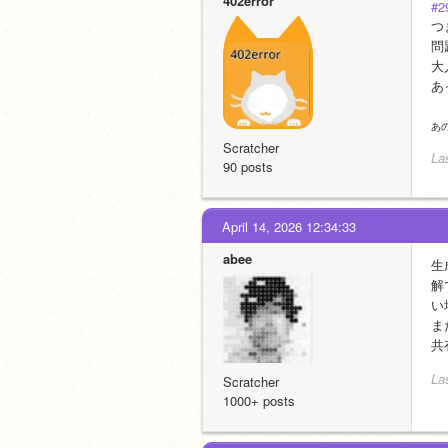
402error
#2
つ
問
大
あ
あ
Scratcher
La
90 posts
April 14, 2026 12:34:33
abee
生
解
い
ま
共
La
Scratcher
1000+ posts