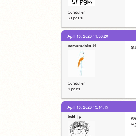
Scratcher
63 posts
April 13, 2026 11:36:20
namurudaisuki
解
Scratcher
4 posts
April 13, 2026 13:14:45
kaki_jp
#2
私