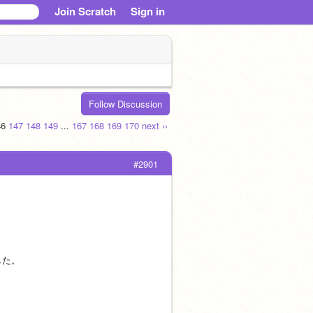
Join Scratch
Sign in
Follow Discussion
46
147
148
149
...
167
168
169
170
next ››
#2901
した。
。