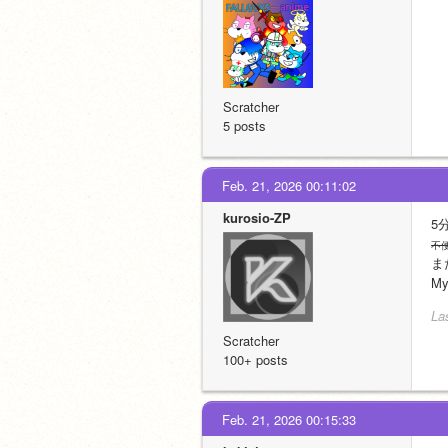
Scratcher
5 posts
Feb. 21, 2026 00:11:02
kurosio-ZP
5
不
ま
My
La
Scratcher
100+ posts
Feb. 21, 2026 00:15:33