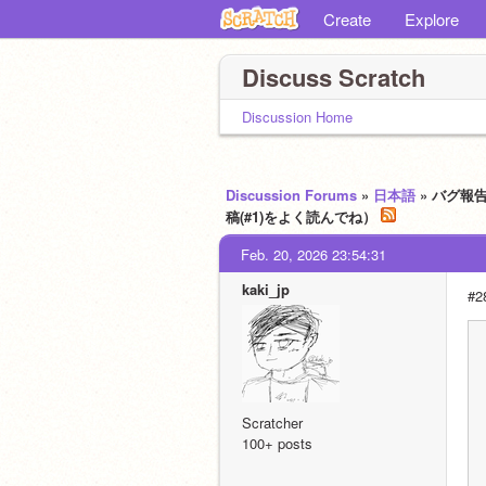
Create
Explore
Discuss Scratch
Discussion Home
Discussion Forums
»
日本語
» バグ報
稿(#1)をよく読んでね）
Feb. 20, 2026 23:54:31
kaki_jp
#
Scratcher
100+ posts