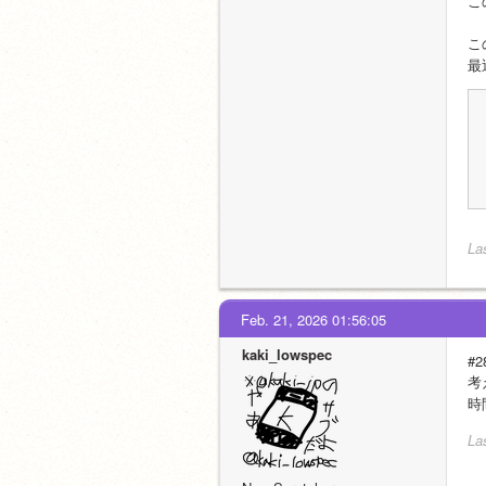
こ
こ
最
La
Feb. 21, 2026 01:56:05
kaki_lowspec
#2
考
時
La