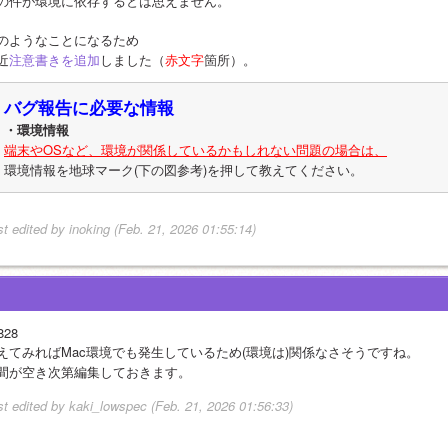
の件が環境に依存するとは思えません。
のようなことになるため
近
注意書きを追加
しました（
赤文字
箇所）。
バグ報告に必要な情報
・環境情報
端末やOSなど、環境が関係しているかもしれない問題の場合は、
環境情報を地球マーク(下の図参考)を押して教えてください。
st edited by inoking (Feb. 21, 2026 01:55:14)
828
えてみればMac環境でも発生しているため(環境は)関係なさそうですね。
間が空き次第編集しておきます。
st edited by kaki_lowspec (Feb. 21, 2026 01:56:33)