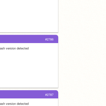
#2786
ash version detected
#2787
ash version detected