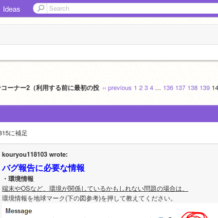
Ideas
告コーナー2（利用する前に最初の投
‹‹ previous
1
2
3
4
...
136
137
138
139
1
2815に補足
kouryou118103 wrote:
バグ報告に必要な情報
・環境情報
端末やOSなど、環境が関係しているかもしれない問題の場合は、
環境情報を地球マーク(下の図参考)を押して教えてください。