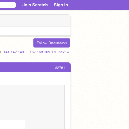
Join Scratch
Sign in
Follow Discussion
40
141
142
143
...
167
168
169
170
next ››
#2781