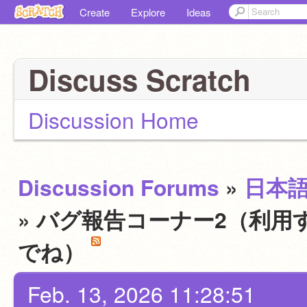
Create
Explore
Ideas
Discuss Scratch
Discussion Home
Discussion Forums
»
日本
» バグ報告コーナー2（利用
でね）
Feb. 13, 2026 11:28:51