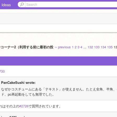
Ideas
告コーナー2（利用する前に最初の投
‹‹ previous
1
2
3
4
...
132
133
134
135
1
730
PanCakeSushi wrote:
なぜかコスチュームにある「テキスト」が使えません。たとえ全角、半角、
ド、pc再起動をしても無理でした。
れはその上の
#2726
で質問されています。