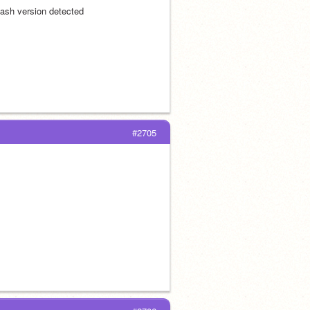
ash version detected
#2705