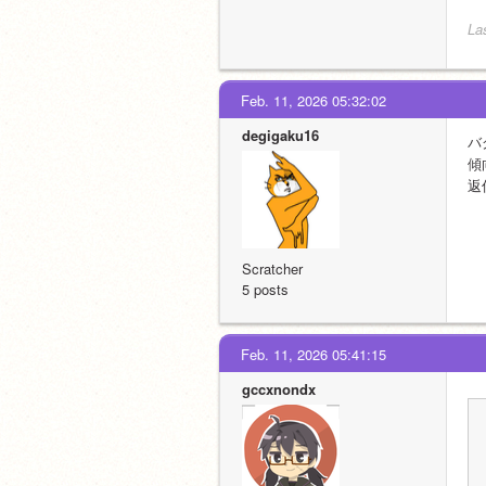
La
Feb. 11, 2026 05:32:02
degigaku16
バ
傾
返
Scratcher
5 posts
Feb. 11, 2026 05:41:15
gccxnondx