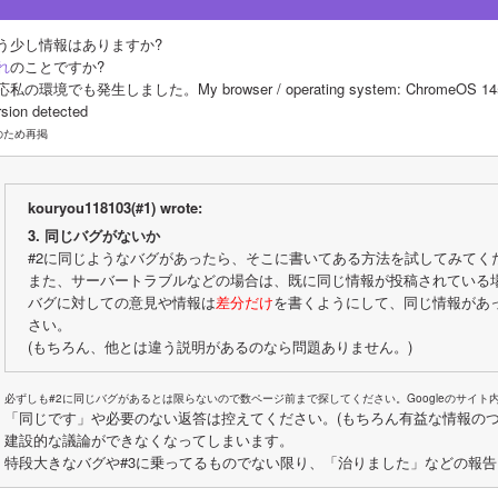
う少し情報はありますか?
れ
のことですか?
私の環境でも発生しました。My browser / operating system: ChromeOS 14541.0.
rsion detected
のため再掲
kouryou118103(#1) wrote:
3. 同じバグがないか
#2に同じようなバグがあったら、そこに書いてある方法を試してみてく
また、サーバートラブルなどの場合は、既に同じ情報が投稿されている
バグに対しての意見や情報は
差分だけ
を書くようにして、同じ情報があ
さい。
(もちろん、他とは違う説明があるのなら問題ありません。)
必ずしも#2に同じバグがあるとは限らないので数ページ前まで探してください。Googleのサイト
「同じです」や必要のない返答は控えてください。(もちろん有益な情報のつ
建設的な議論ができなくなってしまいます。
特段大きなバグや#3に乗ってるものでない限り、「治りました」などの報