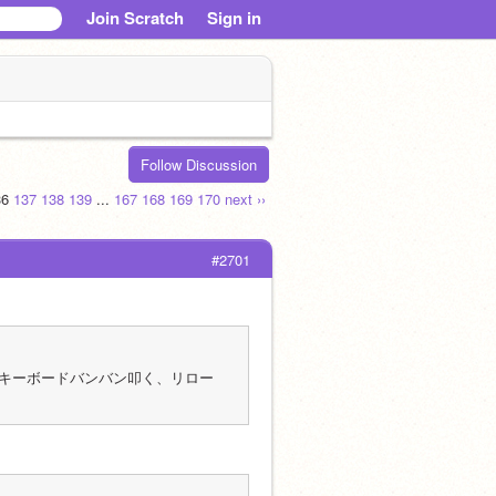
Join Scratch
Sign in
Follow Discussion
36
137
138
139
...
167
168
169
170
next ››
#2701
キーボードバンバン叩く、リロー