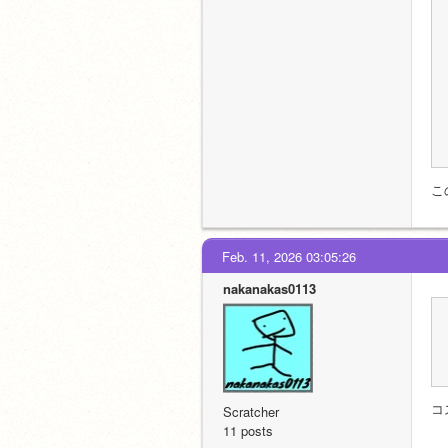
こ
Feb. 11, 2026 03:05:26
nakanakas0113
コ
Scratcher
11 posts