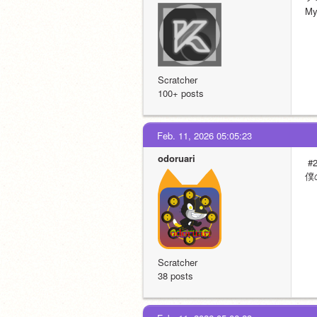
My
Scratcher
100+ posts
Feb. 11, 2026 05:05:23
odoruari
 #
僕
Scratcher
38 posts