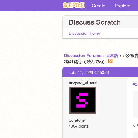
Create
Explore
Discuss Scratch
Discussion Home
Discussion Forums
»
日本語
» バグ報
稿(#1)をよく読んでね）
Feb. 11, 2026 02:58:51
moyasi_official
#2
Scratcher
そ
100+ posts