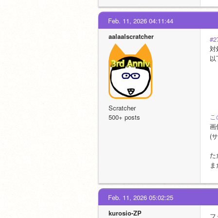
Feb. 11, 2026 04:11:44
aalaalscratcher
#2
対
以
Scratcher
こ
500+ posts
画
(
た
ま
Feb. 11, 2026 05:02:25
kurosio-ZP
フ