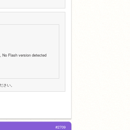
 No Flash version detected
ださい。
#2709