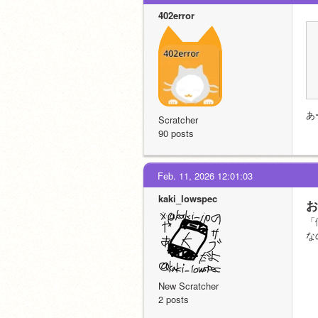
402error
あ
Scratcher
90 posts
Feb. 11, 2026 12:01:03
kaki_lowspec
お
「
な
New Scratcher
2 posts