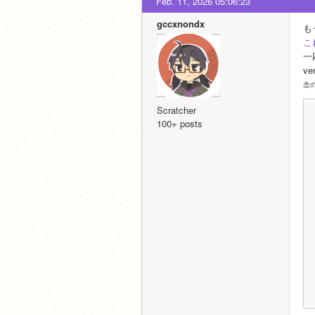
Feb. 11, 2026 05:06:23
gccxnondx
も
こ
一応
ve
念
Scratcher
100+ posts