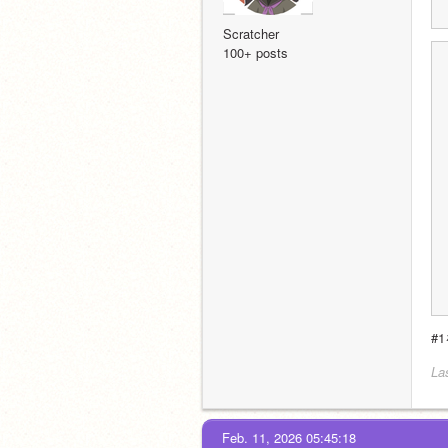
Scratcher
100+ posts
#
La
Feb. 11, 2026 05:45:18