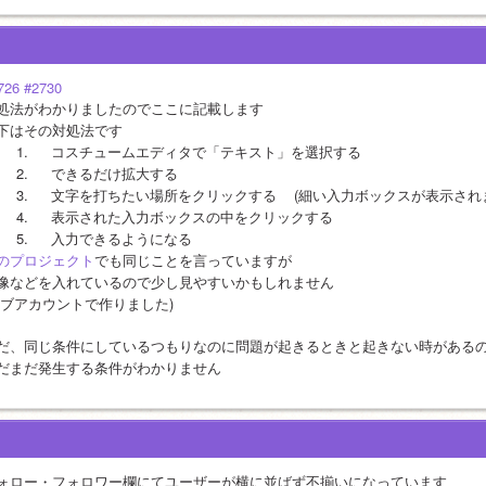
726
#2730
処法がわかりましたのでここに記載します
下はその対処法です
	1.	コスチュームエディタで「テキスト」を選択する
	2.	できるだけ拡大する
	3.	文字を打ちたい場所をクリックする	(細い入力ボックスが表示
	4.	表示された入力ボックスの中をクリックする
	5.	入力できるようになる
のプロジェクト
でも同じことを言っていますが
像などを入れているので少し見やすいかもしれません
サブアカウントで作りました)
だ、同じ条件にしているつもりなのに問題が起きるときと起きない時がある
だまだ発生する条件がわかりません
ォロー・フォロワー欄にてユーザーが横に並ばず不揃いになっています