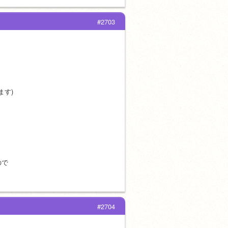
#2703
されます)
ので
#2704