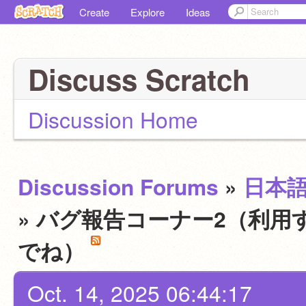
Create
Explore
Ideas
Discuss Scratch
Discussion Home
Discussion Forums
»
日本
» バグ報告コーナー2（利用
でね）
Oct. 14, 2025 06:44:17