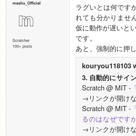
mashu_Official
ラグいとは何です
れても分かりませ
仮に動作が遅いと
です。
Scratcher
100+ posts
あと、強制的に押し
kouryou118103 w
3. 自動的にサ
Scratch @ MIT -
→リンクが開け
Scratch @ MIT -
るのはなぜです
→リンクが開け