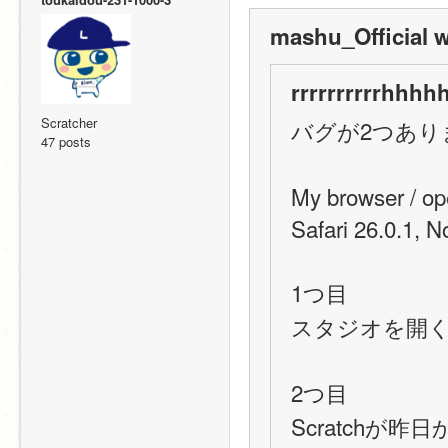
mashu_Official w
rrrrrrrrrrhhhhh
Scratcher
バグが2つあり
47 posts
My browser / op
Safari 26.0.1, N
1つ目
スタジオを開
2つ目
Scratch