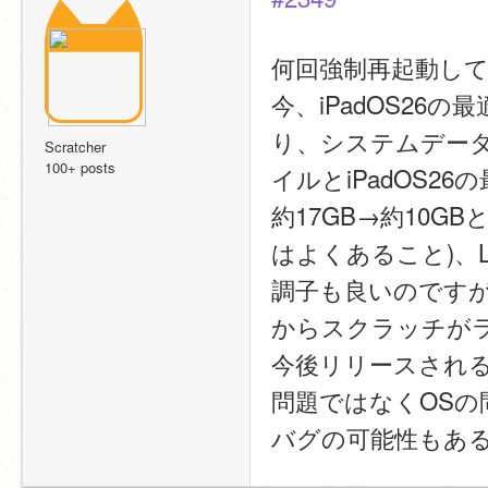
何回強制再起動し
今、iPadOS2
り、システムデータ
Scratcher
100+ posts
イルとiPadOS
約17GB→約10
はよくあること)、L
調子も良いのですが
からスクラッチが
今後リリースされるiP
問題ではなくOS
バグの可能性もあ