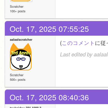
Scratcher
100+ posts
Oct. 17, 2025 07:55:25
aalaalscratcher
(
このコメント
に従
Last edited by aalaa
Scratcher
500+ posts
Oct. 17, 2025 08:40:36
toukaidou-231-1000-3