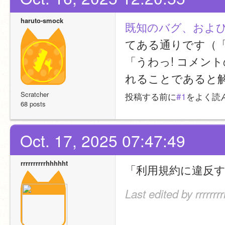
haruto-smock
既知のバグ、およ
てある通りです（
「うわっ! コメン
れることであると
Scratcher
投稿する前に
#1
をよく読
68 posts
Oct. 17, 2025 07:47:49
rrrrrrrrrrhhhhht
「利用規約に違反
Last edited by rrrrrr