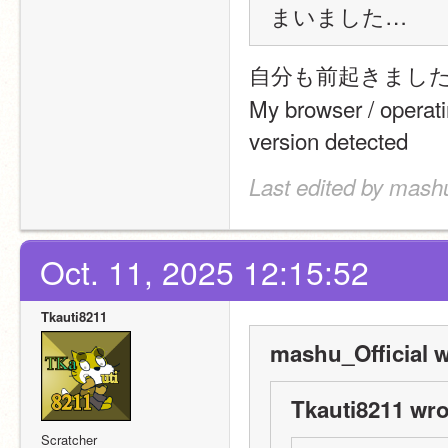
まいました…
自分も前起きました
My browser / operat
version detected
Last edited by mashu
Oct. 11, 2025 12:15:52
Tkauti8211
mashu_Official w
Tkauti8211 wro
Scratcher