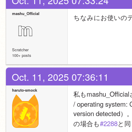
Oct. 11, 2025 07:33:24
mashu_Official
ちなみにお使いの
Scratcher
100+ posts
Oct. 11, 2025 07:36:11
haruto-smock
私もmashu_Offi
/ operating system:
version dete
の場合も
#2288
と同