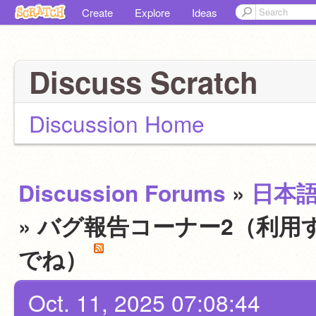
Create
Explore
Ideas
Discuss Scratch
Discussion Home
Discussion Forums
»
日本
» バグ報告コーナー2（利用
でね）
Oct. 11, 2025 07:08:44