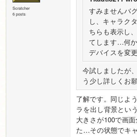
Scratcher
すみませんバ
6 posts
し、キャラクター
ちらも表示し
てします…何
デバイスを変
今試しましたが
う少し詳しくお
了解です。同じよ
ラを出し背景とい
大きさが100で画
た…その状態でキ