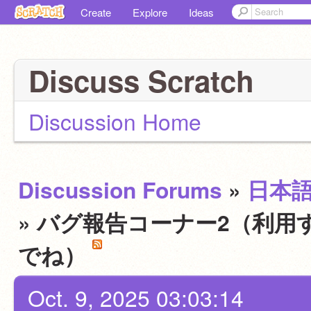
Create
Explore
Ideas
Discuss Scratch
Discussion Home
Discussion Forums
»
日本
» バグ報告コーナー2（利用
でね）
Oct. 9, 2025 03:03:14