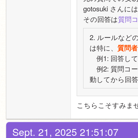
gotosuki さ
その回答は
質問
2. ルールな
は特に、
質問
　例1: 回答
　例2: 質問
動してから回
こちらこそすみま
Sept. 21, 2025 21:51:07