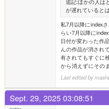
追記:ほかの人は
が遅れているとは
私7月以降にind
らい7月以降にin
日付が変わった作
んの作品が消され
有されてもすぐに
から消えずにその
Last edited by mashu
Sept. 29, 2025 03:08:51
inoking