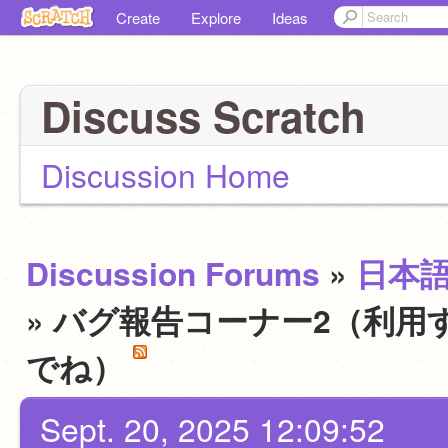
Create
Explore
Ideas
Discuss Scratch
Discussion Home
Discussion Forums
»
日本
» バグ報告コーナー2（利用
でね）
Sept. 20, 2025 12:09:52