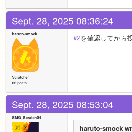
Sept. 28, 2025 08:36:24
haruto-smock
#2
を確認してから
Scratcher
68 posts
Sept. 28, 2025 08:53:04
SMG_Scratch04
haruto-smock wr