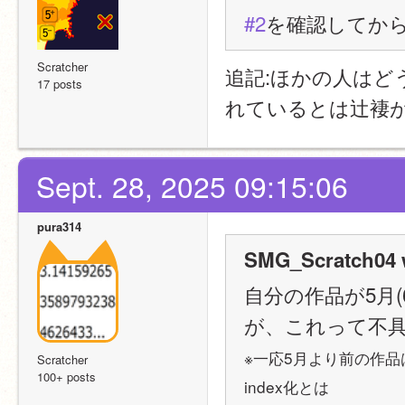
#2
を確認してか
Scratcher
追記:ほかの人はど
17 posts
れているとは辻褄が
Sept. 28, 2025 09:15:06
pura314
SMG_Scratch04 
自分の作品が5月(
が、これって不
※一応5月より前の作品
Scratcher
100+ posts
index化とは