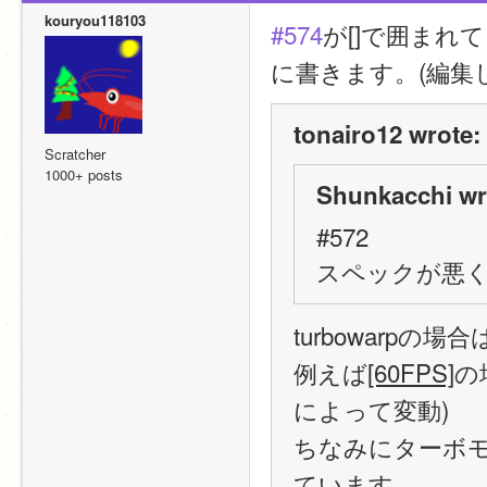
kouryou118103
#574
が[]で囲まれ
に書きます。(編集
tonairo12 wrote:
Scratcher
1000+ posts
Shunkacchi wr
#572
スペックが悪く
turbowarpの場合
例えば
[60FPS]
の
によって変動)
ちなみにターボモー
ています