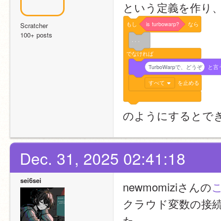
という定義を作り、その<
もし
is
turbowarp?
なら
Scratcher
100+ posts
. . .
でなければ
TurboWarpで、どうぞ
と言
すべて
を止める
のようにするとで
Dec. 31, 2025 02:41:18
sei6sei
newmomiziさんの
クラウド変数の接続先を
た。