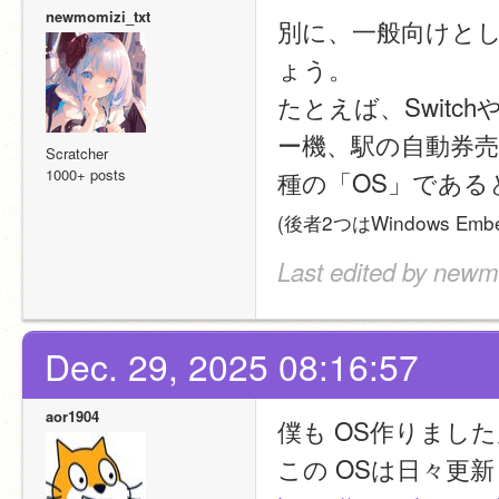
newmomizi_txt
別に、一般向けと
ょう。
たとえば、Swit
ー機、駅の自動券
Scratcher
1000+ posts
種の「OS」である
(後者2つはWindows Em
Last edited by newm
Dec. 29, 2025 08:16:57
aor1904
僕も OS作りまし
この OSは日々更