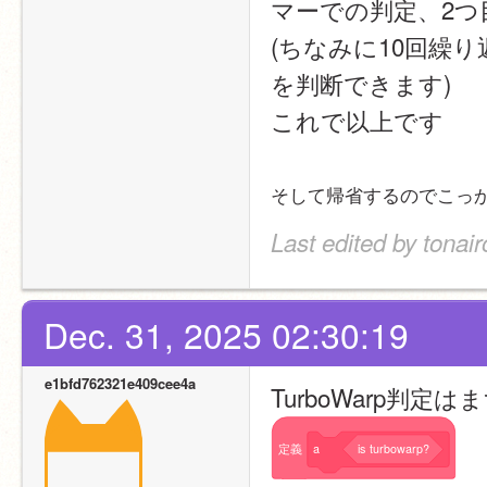
マーでの判定、2つ
(ちなみに10回繰
を判断できます)
これで以上です
そして帰省するのでこっから
Last edited by tonai
Dec. 31, 2025 02:30:19
e1bfd762321e409cee4a
TurboWarp判定は
定義
a
is
turbowarp?