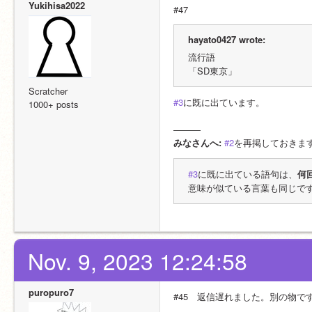
Yukihisa2022
#47
hayato0427 wrote:
流行語
「SD東京」
Scratcher
#3
に既に出ています。
1000+ posts
———
みなさんへ: 
#2
を再掲しておきま
#3
に既に出ている語句は、
何
意味が似ている言葉も同じで
Nov. 9, 2023 12:24:58
puropuro7
#45　返信遅れました。別の物