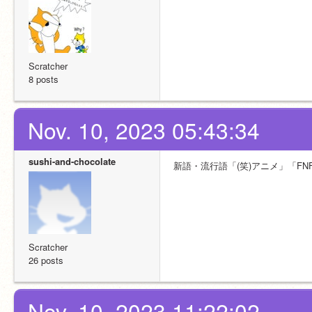
Scratcher
8 posts
Nov. 10, 2023 05:43:34
sushi-and-chocolate
新語・流行語「(笑)アニメ」「FNF(Add Y
Scratcher
26 posts
Nov. 10, 2023 11:22:02