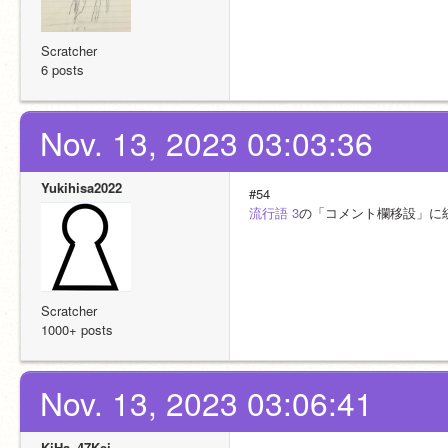
Scratcher
6 posts
Nov. 13, 2023 03:03:36
Yukihisa2022
#54
流行語 3
の「コメント欄移設」に
Scratcher
1000+ posts
Nov. 13, 2023 03:06:41
KiHa_47Kei