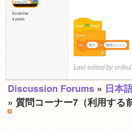
Scratcher
4 posts
when
clicked
forever
set
実行
to
物理エンジン
Last edited by onik
Discussion Forums
»
日本
» 質問コーナー7（利用する