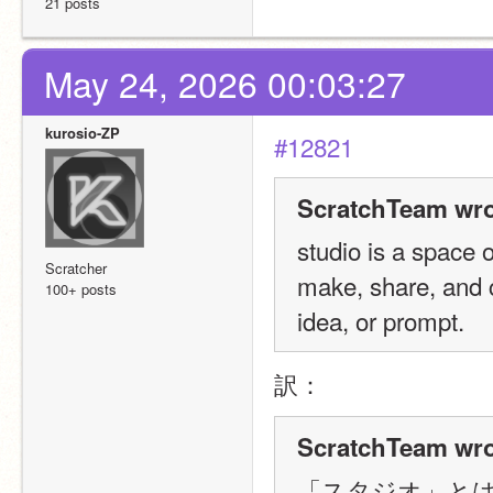
21 posts
May 24, 2026 00:03:27
kurosio-ZP
#12821
ScratchTeam wro
studio is a space 
Scratcher
make, share, and co
100+ posts
idea, or prompt.
訳：
ScratchTeam wro
「スタジオ」とは