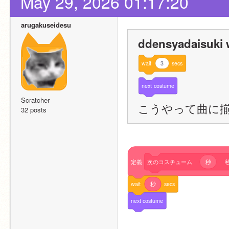
May 29, 2026 01:17:20
arugakuseidesu
ddensyadaisuki 
wait
3
secs
next
costume
Scratcher
こうやって曲に
32 posts
定義
次のコスチューム
秒
秒
wait
秒
secs
next
costume