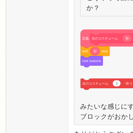
か？
定義
次のコスチューム
秒
wait
秒
secs
next
costume
次のコスチューム
3
待つ
みたいな感じに
ブロックがおか