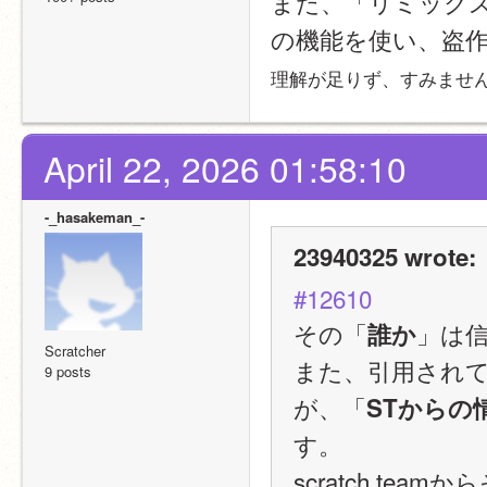
また、「リミック
の機能を使い、盗
理解が足りず、すみませ
April 22, 2026 01:58:10
-_hasakeman_-
23940325 wrote:
#12610
その「
」は
誰か
Scratcher
また、引用され
9 posts
が、「
STからの
す。
scratch t