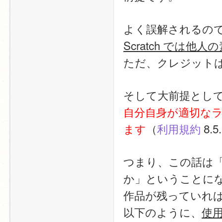
よく誤解されるの
Scratch では
ただ、クレジット
そして大前提とし
自分自身が適切な
ます
（
利用規約
 8.
つまり、この話は
か」ということに
作品が残っていれ
以下のように、
使