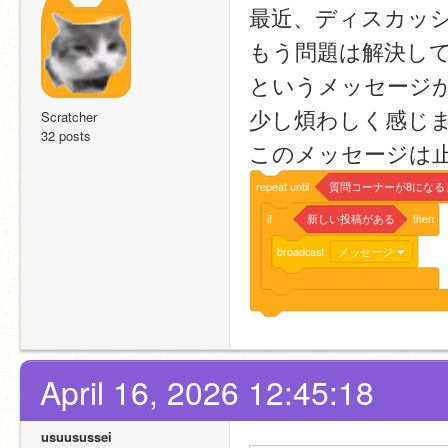
最近、ディスカッ
もう問題は解決し
というメッセージ
少し煩わしく感じ
Scratcher
32 posts
このメッセージは
repeat
until
質問コーナーが8になる
if
新しい投稿がある
then
broadcast
メッセージ
April 16, 2026 12:45:18
usuusussei