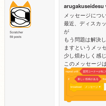
arugakuseidesu 
メッセージにつ
最近、ディスカ
が
Scratcher
59 posts
もう問題は解決
ますというメッ
少し煩わしく感
このメッセージ
repeat
until
質問コーナーが8に
if
新しい投稿がある
th
broadcast
メッセージ