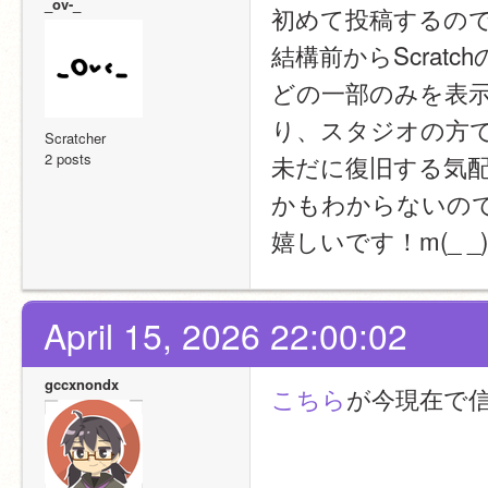
_ov-_
初めて投稿するの
結構前からScra
どの一部のみを表
り、スタジオの方
Scratcher
2 posts
未だに復旧する気
かもわからないの
嬉しいです！m(_ _
April 15, 2026 22:00:02
gccxnondx
こちら
が今現在で