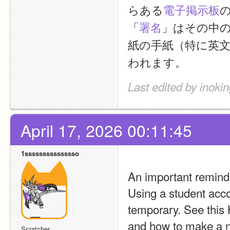
らある
電子掲示板
「
署名
」はその中
紙の手紙（特に英
われます。
Last edited by inokin
April 17, 2026 00:11:45
1sssssssssssssso
An important remind
Using a student acco
temporary. See this H
and how to make a n
Scratcher