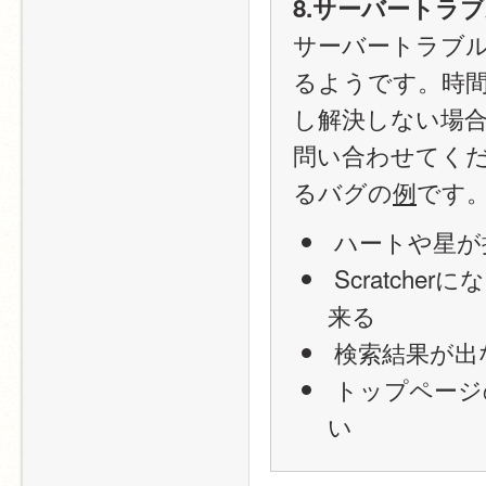
8.サーバートラ
サーバートラブ
るようです。時
し解決しない場
問い合わせてく
るバグの
例
です
 ハートや星
 Scratcher
来る
 検索結果が出
 トップページの「注目のスタジオ」などの欄が表示されな
い