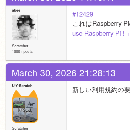
abee
#12429
これはRaspberry
use Raspberry Pi 
Scratcher
1000+ posts
March 30, 2026 21:28:13
U-Y-Scratch
新しい利用規約の
Scratcher