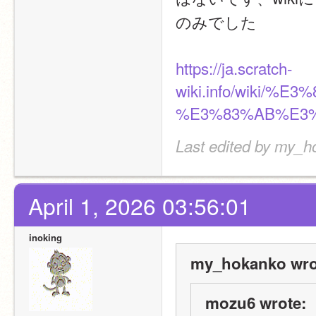
のみでした
https://ja.scratch-
wiki.info/wiki
%E3%83%AB%E3%
Last edited by my_ho
April 1, 2026 03:56:01
inoking
my_hokanko wro
mozu6 wrote: