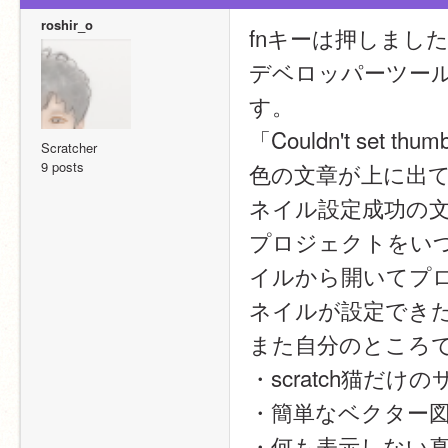
roshir_o
fnキーは押しまし
デベロッパーツー
す。
「Couldn't set th
Scratcher
9 posts
色の文章が上に出
ネイル設定成功の文
プロジェクトをいつ
イルから開いてプ
ネイルが設定でき
また自分のところ
・scratch猫だけ
・簡単なベクター
・何も表示しない