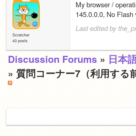
My browser / opera
145.0.0.0, No Flash 
Last edited by the_p
Scratcher
43 posts
Discussion Forums
»
日本
» 質問コーナー7（利用する