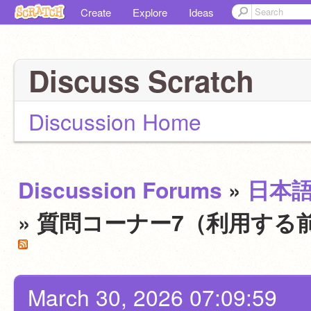
Create
Explore
Ideas
Discuss Scratch
Discussion Home
Discussion Forums
»
日本
» 質問コーナー7（利用する
March 30, 2026 07:09:59