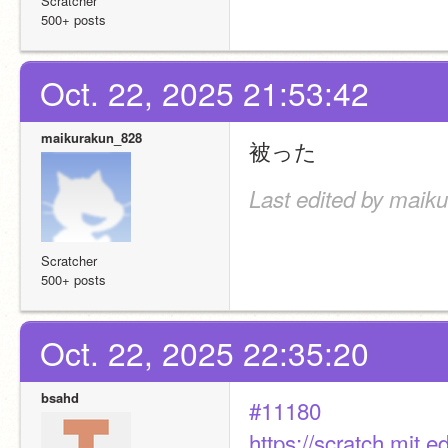
Scratcher
500+ posts
Oct. 22, 2025 21:53:42
maikurakun_828
被った
Last edited by maik
Scratcher
500+ posts
Oct. 22, 2025 22:35:20
bsahd
#11180
https://scratch.mit.e