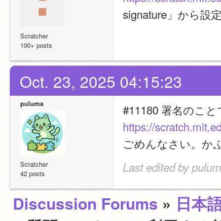
signature」から
Scratcher
100+ posts
Oct. 23, 2025 04:15:23
puluma
https://scratch.mit
ごめんなさい。か
Scratcher
Last edited by pulum
42 posts
Discussion Forums
»
日本