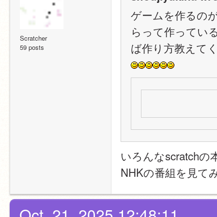
ゲームを作るの
らって作ってい
Scratcher
ば作り方教えて
59 posts
いろんなscratchの
NHKの番組を見て
Oct. 21, 2025 12:48:11