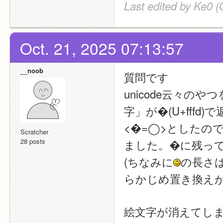
Last edited by Ke0 (
Oct. 21, 2025 07:13:57
__noob
質問です
unicode云々の
字」が�(U+fff
<�=◯>としたの
Scratcher
28 posts
ました。�に残っ
(ちなみに
の長さ
らかじめ置き換えが
絵文字が消えてしまう