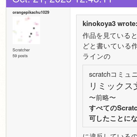
orangepikachu1029
kinokoya3 wrote
作品を見ている
どと書いている
Scratcher
ラインの
59 posts
scratchコ
リミックス
〜前略〜
すべてのScra
可したことに
に違反している