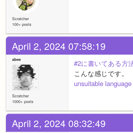
Scratcher
100+ posts
April 2, 2024 07:58:19
abee
#2に書いてある方
こんな感じです。
unsuitable language 
Scratcher
1000+ posts
April 2, 2024 08:32:49