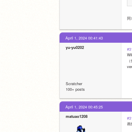
同
April 1, 2024 00:41:43
yu-yu0202
#3
W
（僕
ve
Scratcher
100+ posts
April 1, 2024 00:45:25
matuao1208
#3
画