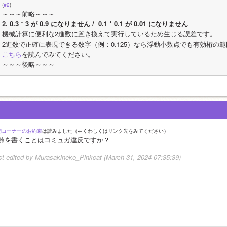
(
#2
)
～～～前略～～～
2. 0.3 * 3 が 0.9 になりません /  0.1 * 0.1 が 0.01 になりません
機械計算に便利な2進数に置き換えて実行しているため生じる誤差です。
2進数で正確に表現できる数字（例：0.125）なら浮動小数点でも有効桁の
こちら
を読んでみてください。
～～～後略～～～
問コーナーのお約束
は読みました（←くわしくはリンク先をみてください）
齢を書くことはコミュガ違反ですか？
st edited by Murasakineko_Pinkcat (March 31, 2024 07:35:39)