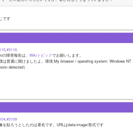
じです
115
,
#3116
ikiの障害報告は、
Wikiトピック
でお願いします。
は普通に開けましたよ。環境:My browser / operating system: Windows NT 10.0, 
rsion detected）
104
,
#3109
像を貼ろうとしたのは署名です。URLはdata:image/形式です