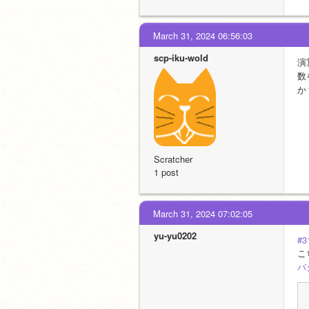
March 31, 2024 06:56:03
scp-iku-wold
演
数
か
Scratcher
1 post
March 31, 2024 07:02:05
yu-yu0202
#3
こ
バ