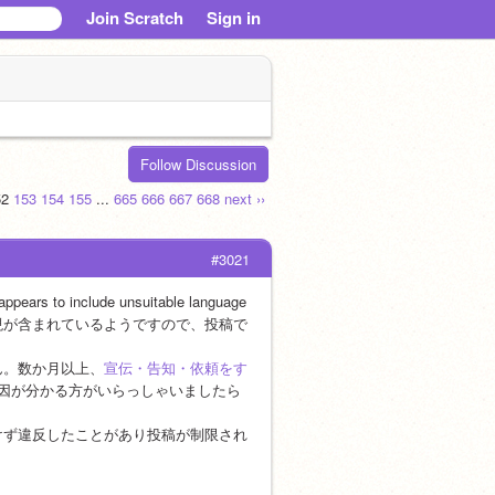
Join Scratch
Sign in
Follow Discussion
52
153
154
155
...
665
666
667
668
next ››
#3021
 to include unsuitable language 
適切な表現が含まれているようですので、投稿で
ん。数か月以上、
宣伝・告知・依頼をす
因が分かる方がいらっしゃいましたら
けず違反したことがあり投稿が制限され