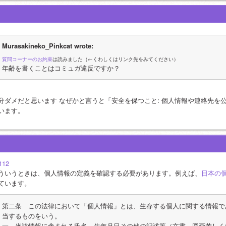
Murasakineko_Pinkcat wrote:
質問コーナーのお約束
は読みました（←くわしくはリンク先をみてください）
年齢を書くことはコミュガ違反ですか？
分ダメだと思います なぜかと言うと「安全を保つこと: 個人情報や連絡先を
います。
112
ういうときは、個人情報の定義を確認する必要があります。例えば、
日本の
ています。
第二条　この法律において「個人情報」とは、生存する個人に関する情報で
当するものをいう。
一　当該情報に含まれる氏名、生年月日その他の記述等（文書、図画若しく