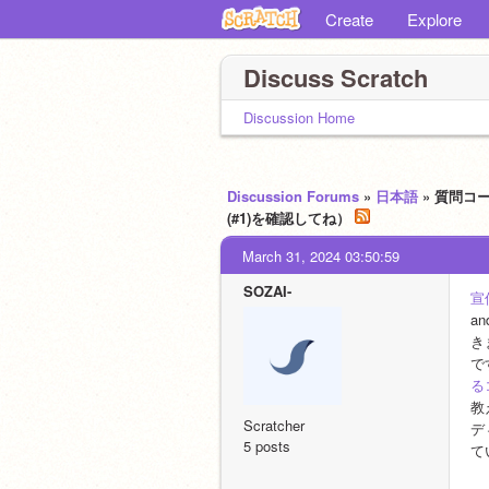
Create
Explore
Discuss Scratch
Discussion Home
Discussion Forums
»
日本語
» 質問コ
(#1)を確認してね）
March 31, 2024 03:50:59
SOZAI-
宣
a
き
で
る
教
Scratcher
デ
5 posts
て