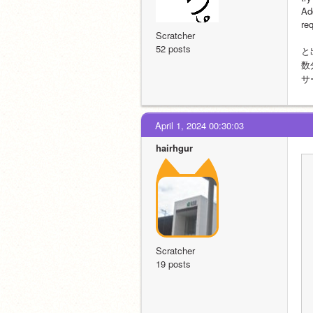
Ad
re
Scratcher
52 posts
と
数
サ
April 1, 2024 00:30:03
hairhgur
Scratcher
19 posts