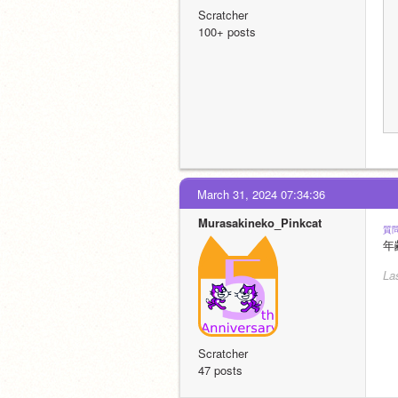
Scratcher
100+ posts
March 31, 2024 07:34:36
Murasakineko_Pinkcat
質
年
La
Scratcher
47 posts