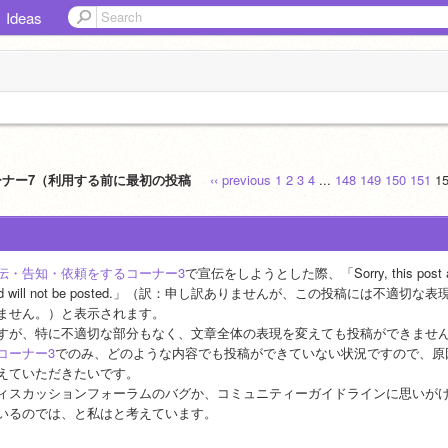
Ideas
ーナー7（利用する前に最初の投稿
‹‹ previous
1
2
3
4
...
148
149
150
151
1
伝・告知・依頼をするコーナー3
で宣伝をしようとした際、「Sorry, this post appears
nd will not be posted.」（訳：申し訳ありませんが、この投稿には不
ません。）と表示されます。
すが、特に不適切な部分もなく、文章全体の表現を変えても投稿ができませ
コーナー3
でのみ、どのような内容でも投稿ができていない状況ですので、原
えていただきたいです。
ィスカッションフォーラムのバグか、コミュニティーガイドラインに思いが
いるのでは、と私はと考えています。