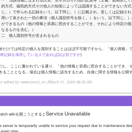
的方式、磁気的方式その他人の知覚によっては認識することができない方式
じ。）で作られる記録をいう。以下同じ。）に記載され、若しくは記録され
用いて表された一切の事項（個人識別符号を除く。）をいう。以下同じ。）
ができるもの（他の情報と容易に照合することができ、それにより特定の個
なるものを含む。）
二　個人識別符号が含まれるもの
齢だけでは特定の個人を識別することはほぼ不可能ですから、「個人情報」
寿記録を保持している人であれば話は別ですが
)
だし、ここに書かれている通り、「他の情報と容易に照合することができ、
きることとなる」場合は個人情報に該当するため、自身に関する情報を公開
st edited by newmomizi_txt (March 31, 2024 08:05:39)
Service Unavailable
cratch wikiを開こうとすると
e server is temporarily unable to service your request due to maintenance do
 again later.