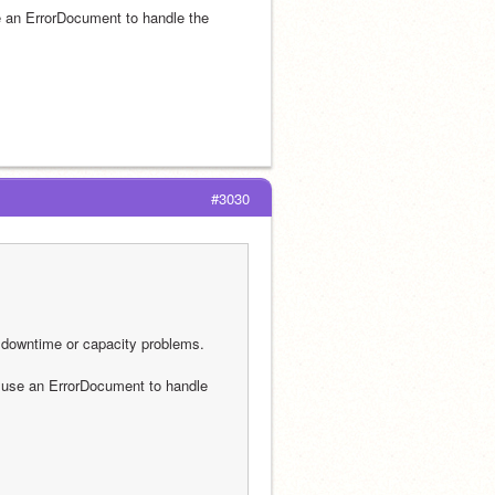
e an ErrorDocument to handle the 
#3030
 downtime or capacity problems. 
o use an ErrorDocument to handle 