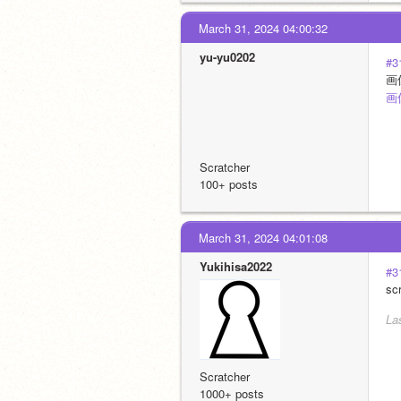
March 31, 2024 04:00:32
yu-yu0202
#3
画
画
Scratcher
100+ posts
March 31, 2024 04:01:08
Yukihisa2022
#3
s
La
Scratcher
1000+ posts