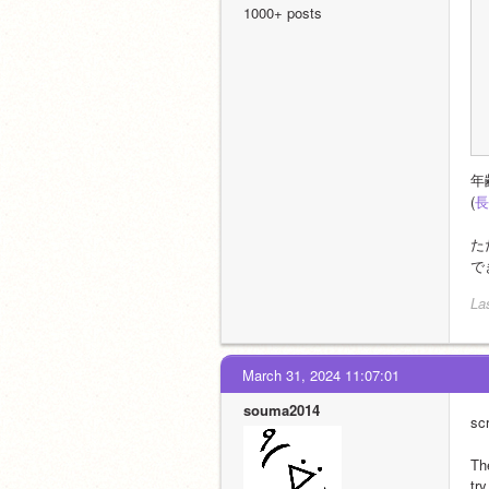
1000+ posts
年
(
長
た
で
La
March 31, 2024 11:07:01
souma2014
s
Th
try