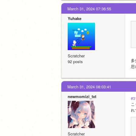
March 31, 2024 07:36:55
Yuhake
Scratcher
多
92 posts
思
March 31, 2024 08:03:41
newmomizi_txt
#3
こ
れ
Scratcher