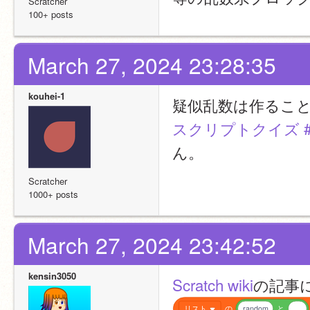
Scratcher
100+ posts
March 27, 2024 23:28:35
kouhei-1
疑似乱数は作るこ
スクリプトクイズ #2
ん。
Scratcher
1000+ posts
March 27, 2024 23:42:52
kensin3050
Scratch wiki
の記事
リスト
の
random
と