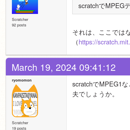
scratchでM
Scratcher
92 posts
それは、ここではな
（
https://scratch.mi
March 19, 2024 09:41:12
ryomomon
scratchでMP
夫でしょうか。
Scratcher
19 posts