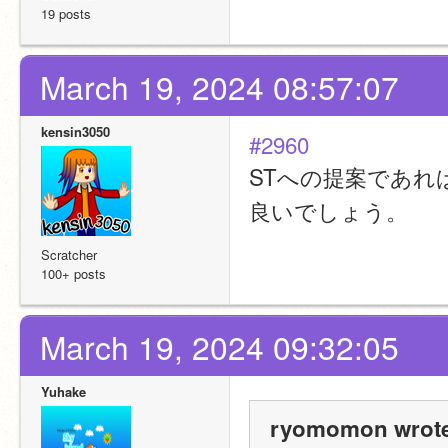
19 posts
March 19, 2024 08:57:07
kensin3050
#2960
STへの提案であれ
良いでしょう。
Scratcher
100+ posts
March 19, 2024 09:32:05
Yuhake
ryomomon wrote