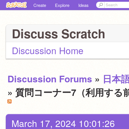
Create
Explore
Ideas
Discuss Scratch
Discussion Home
Discussion Forums
»
日本
» 質問コーナー7（利用する
March 17, 2024 10:01:26