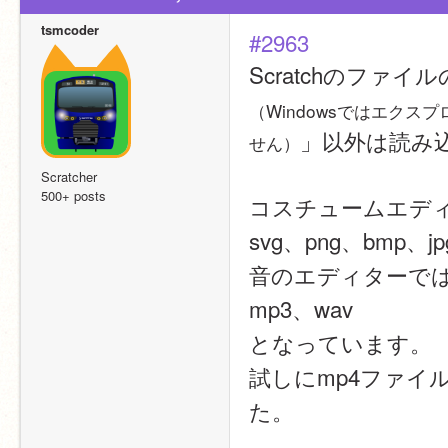
tsmcoder
#2963
Scratchのフ
（Windowsではエク
」以外は読み
せん）
Scratcher
500+ posts
コスチュームエデ
svg、png、bmp、jpg
音のエディターで
mp3、wav
となっています。
試しにmp4ファイ
た。