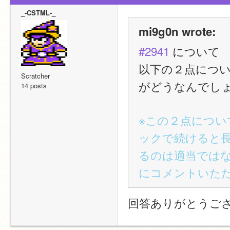
_-CSTML-_
mi9g0n wrote:
#2941
 について
以下の２点につ
Scratcher
がどうなんでし
14 posts
※この２点につ
ックで続けると
るのは適当では
にコメントいた
回答ありがとうご