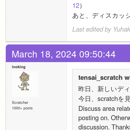
12
）
あと、ディスカッ
Last edited by Yuha
March 18, 2024 09:50:44
inoking
tensai_scratch w
昨日、新しいデ
今日、scratchを見たら、
Scratcher
Discuss area relate
1000+ posts
posting on. Otherwi
discussion. 