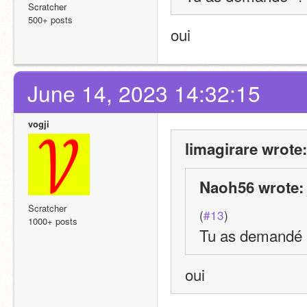
Scratcher
500+ posts
oui
June 14, 2023 14:32:15
vogji
limagirare wrote:
Naoh56 wrote:
Scratcher
(
#13
)
1000+ posts
Tu as demandé 
oui