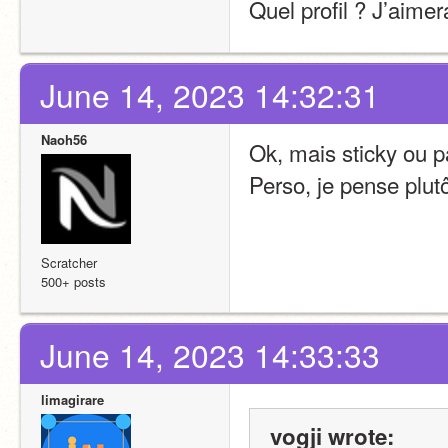
Quel profil ? J’aime
June 14, 2023 14:32:31
Naoh56
Ok, mais sticky ou 
Perso, je pense plutôt
Scratcher
500+ posts
June 14, 2023 14:33:33
limagirare
vogji wrote: