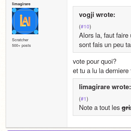
limagirare
vogji wrote:
(
#10
)
Alors la, faut faire
Scratcher
sont fais un peu 
500+ posts
vote pour quoi?
et tu a lu la derniere
limagirare wrote:
(
#1
)
Note a tout les 
gri