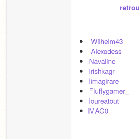
retrou
 Wilhelm43 
 Alexodess 
Navaline
irishkagr
limagirare
Fluffygamer_
loureatout
IMAG0