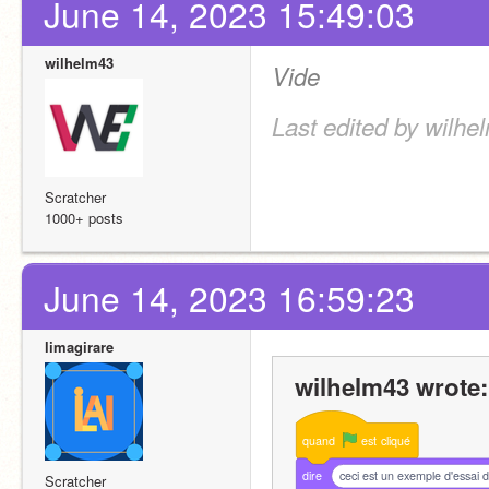
June 14, 2023 15:49:03
wilhelm43
Vide
Last edited by wilhe
Scratcher
1000+ posts
June 14, 2023 16:59:23
limagirare
wilhelm43 wrote:
quand
est
cliqué
dire
ceci est un exemple d'essai 
Scratcher