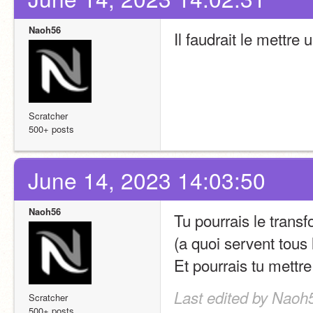
Naoh56
Il faudrait le mettre
Scratcher
500+ posts
June 14, 2023 14:03:50
Naoh56
Tu pourrais le trans
(a quoi servent tous
Et pourrais tu mettr
Last edited by Naoh
Scratcher
500+ posts