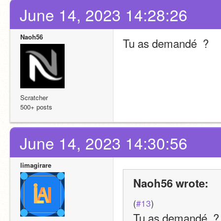
June 14, 2023 14:28:26
Naoh56
Tu as demandé  ?
Scratcher
500+ posts
June 14, 2023 14:30:56
limagirare
Naoh56 wrote:
(
#13
)
Tu as demandé  ?