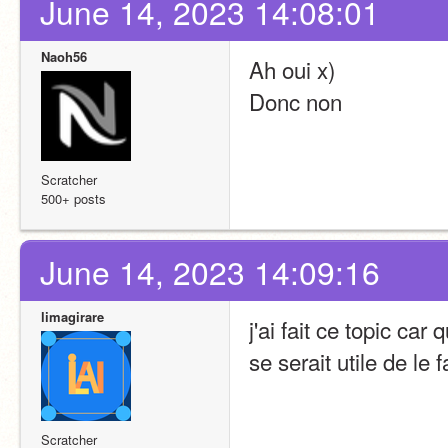
June 14, 2023 14:08:01
Naoh56
Ah oui x) 
Donc non
Scratcher
500+ posts
June 14, 2023 14:09:16
limagirare
j'ai fait ce topic car 
se serait utile de le 
Scratcher