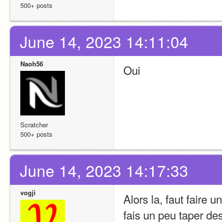
500+ posts
June 14, 2023 14:11:04
Naoh56
Oui 
Scratcher
500+ posts
June 14, 2023 14:17:33
vogji
Alors la, faut faire u
fais un peu taper d