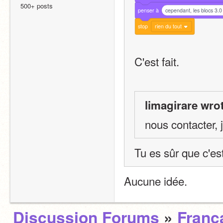
500+ posts
penser
à
cependant, les blocs 3.0
stop
rien du tout
C'est fait. 
limagirare wro
nous contacter, 
Tu es sûr que c'es
Aucune idée.
Discussion Forums
»
Franç