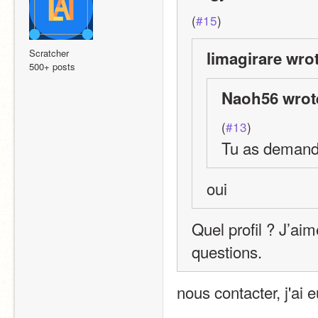
(
#15
)
Scratcher
limagirare wro
500+ posts
Naoh56 wrot
(
#13
)
Tu as demand
oui
Quel profil ? J’aim
questions.
nous contacter, j'ai 