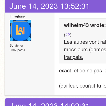
June 14, 2023 13:52:31
limagirare
wilhelm43 wrote:
(
#2
)
Les autres vont râl
Scratcher
messieurs (dames),
500+ posts
français.
exact, et de ne pas le
(dailleur, pourait-tu l
June 14, 2023 14:02:31