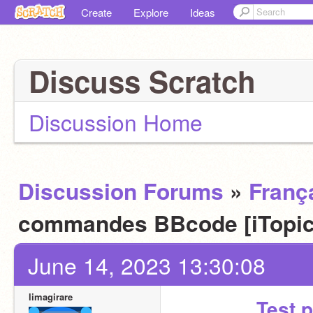
Create
Explore
Ideas
Discuss Scratch
Discussion Home
Discussion Forums
»
Franç
commandes BBcode [iTopi
June 14, 2023 13:30:08
limagirare
Test 