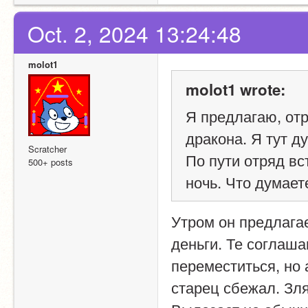
Oct. 2, 2024 13:24:48
molot1
molot1 wrote:
Я предлагаю, отр
дракона. Я тут д
Scratcher
По пути отряд вс
500+ posts
ночь. Что думае
Утром он предлага
деньги. Те соглаш
переместиться, но 
старец сбежал. Зля