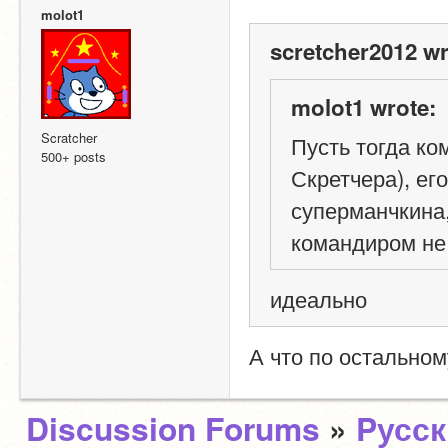
molot1
scretcher2012 wr
molot1 wrote:
Scratcher
Пусть тогда ко
500+ posts
Скретчера), ег
суперманчкина,
командиром не
идеально 
А что по остально
Discussion Forums
»
Pусс