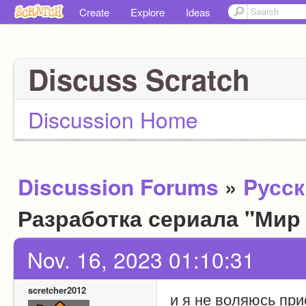
Create
Explore
Ideas
Discuss Scratch
Discussion Home
Discussion Forums
»
Pусс
Разработка сериала "Мир
Nov. 16, 2023 01:10:31
scretcher2012
и я не воляюсь пр