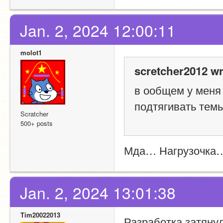
Jan. 2, 2024 12:00:11
molot1
scretcher2012 wr
в ообщем у меня
подтягивать тем
Scratcher
500+ posts
Мда… Нагрузочка
Jan. 2, 2024 13:01:38
Tim20022013
Разработка затян