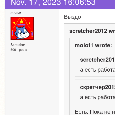
Nov. 17, 2023 16:06:53
molot1
Выздо
scretcher2012 wr
molot1 wrote:
Scratcher
500+ posts
scretcher201
а есть работ
скретчер201
а есть работ
Есть. Пока не н