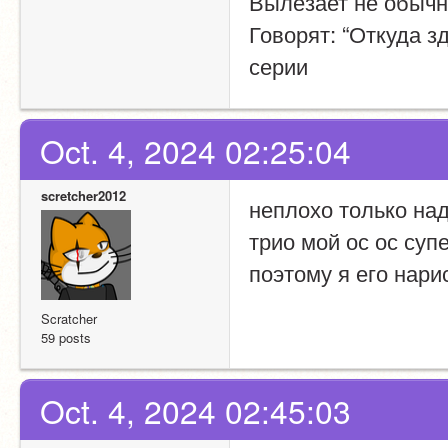
Вылезает не обычны
Говорят: “Откуда з
серии
Oct. 4, 2024 02:25:04
scretcher2012
неплохо только над
трио мой ос ос суп
поэтому я его нари
Scratcher
59 posts
Oct. 4, 2024 02:45:03