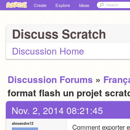
Create
Explore
Ideas
Discuss Scratch
Discussion Home
Discussion Forums
»
Franç
format flash un projet scra
Nov. 2, 2014 08:21:45
alexandre12
Comment exporter en