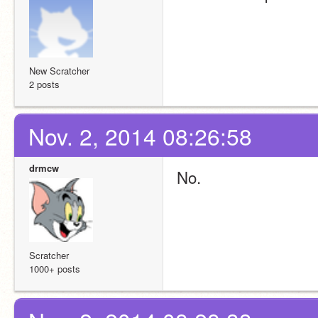
New Scratcher
2 posts
Nov. 2, 2014 08:26:58
drmcw
No.
Scratcher
1000+ posts