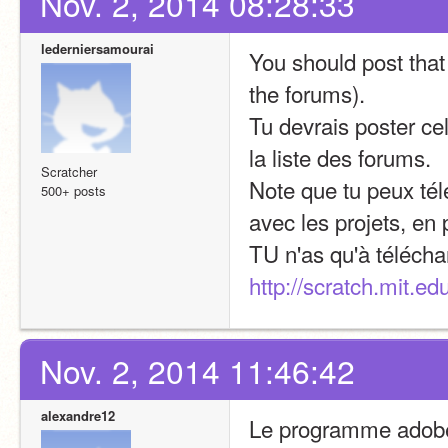
Nov. 2, 2014 08:28:33
lederniersamourai
You should post that 
the forums).
Tu devrais poster cel
la liste des forums.
Scratcher
Note que tu peux tél
500+ posts
avec les projets, en 
http://scratch.mit.e
Nov. 2, 2014 11:46:42
alexandre12
Le programme adobea