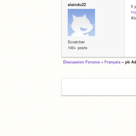
alaindu22
Il 
ht
Al
Scratcher
100+ posts
Discussion Forums
»
Français
» pb Ad