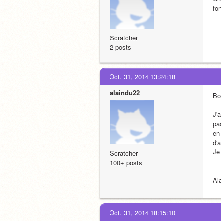
fo
Scratcher
2 posts
Oct. 31, 2014 13:24:18
alaindu22
Bo
J'
pa
en
d'
Je
Scratcher
100+ posts
Al
Oct. 31, 2014 18:15:10