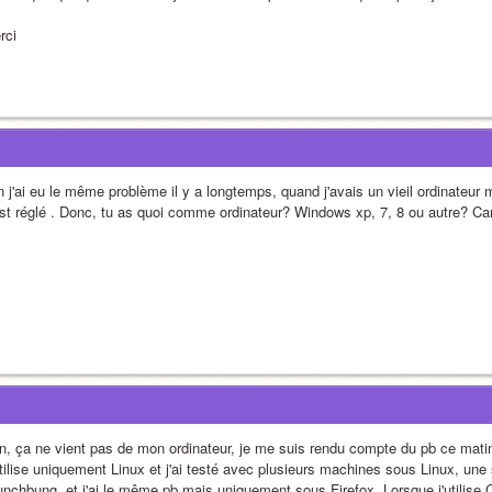
rci 
n j'ai eu le même problème il y a longtemps, quand j'avais un vieil ordinateur 
est réglé . Donc, tu as quoi comme ordinateur? Windows xp, 7, 8 ou autre? Car
n, ça ne vient pas de mon ordinateur, je me suis rendu compte du pb ce matin. 
utilise uniquement Linux et j'ai testé avec plusieurs machines sous Linux, un
unchbung  et j'ai le même pb mais uniquement sous Firefox. Lorsque j'utilise 