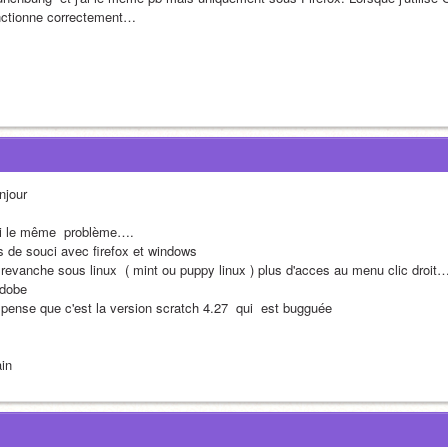
nctionne correctement… 
njour
ai le même  problème….
s de souci avec firefox et windows
 revanche sous linux  ( mint ou puppy linux ) plus d'acces au menu clic droit
adobe
 pense que c'est la version scratch 4.27  qui  est bugguée
ain