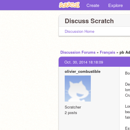
Create
Explore
Discuss Scratch
Discussion Home
Discussion Forums
»
Français
» pb Ad
Oct. 30, 2014 18:18:09
olivier_combustible
Bo
Dep
lor
Cr
Lor
Scratcher
bea
2 posts
fai
Est