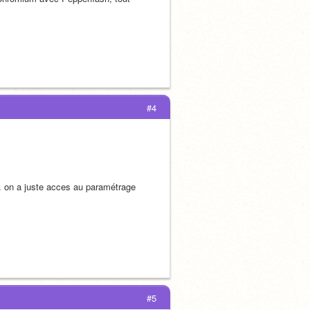
#4
… on a juste acces au paramétrage 
#5