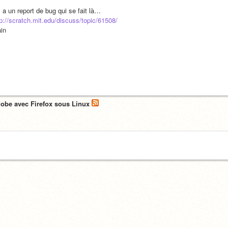
y a un report de bug qui se fait là…
tp://scratch.mit.edu/discuss/topic/61508/
ain
obe avec Firefox sous Linux