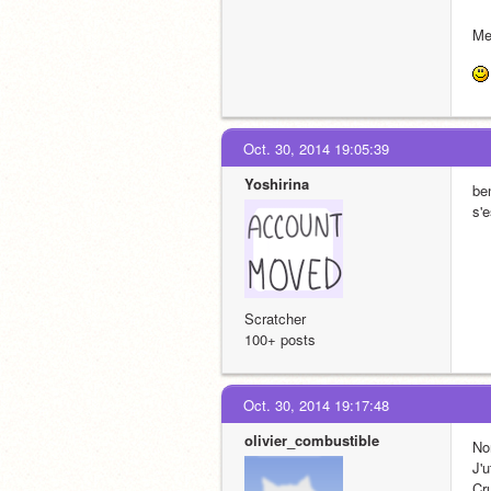
Me
Oct. 30, 2014 19:05:39
Yoshirina
be
s'
Scratcher
100+ posts
Oct. 30, 2014 19:17:48
olivier_combustible
No
J'
Cr