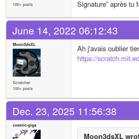
Signature” après tu f
100+ posts
June 14, 2022 06:12:43
Moon3dsXL
https://scratch.mit.e
Scratcher
100+ posts
Dec. 23, 2025 11:56:38
cosmic-giga
Moon3dsXL wrot