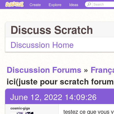
Create
Explore
Ideas
Discuss Scratch
Discussion Home
Discussion Forums
»
Franç
ici(juste pour scratch foru
June 12, 2022 14:09:26
cosmic-giga
testez ce que vous v