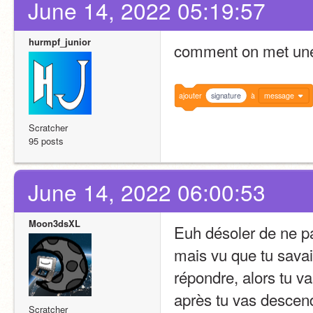
June 14, 2022 05:19:57
hurmpf_junior
comment on met une
ajouter
signature
à
message
Scratcher
95 posts
June 14, 2022 06:00:53
Moon3dsXL
Euh désoler de ne pa
mais vu que tu savai
répondre, alors tu va
après tu vas descend
Scratcher