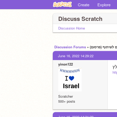
Create
Explore
Discuss Scratch
Discussion Home
Discussion Forums
»
June 16, 2022 14:29:22
yinon122
לץ
ht
Scratcher
500+ posts
June 16, 2022 14:31:20