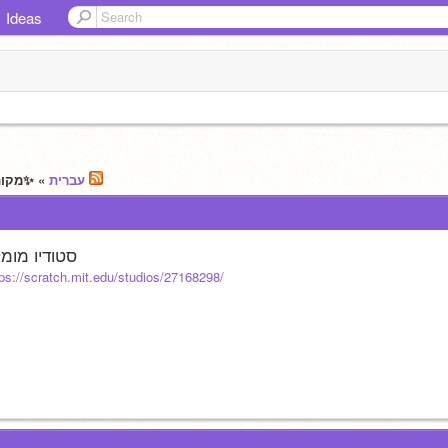
Ideas
» ✨מקום לשיתוף (פרסום)
עברית
סטודיו מומ
tps://scratch.mit.edu/studios/27168298/