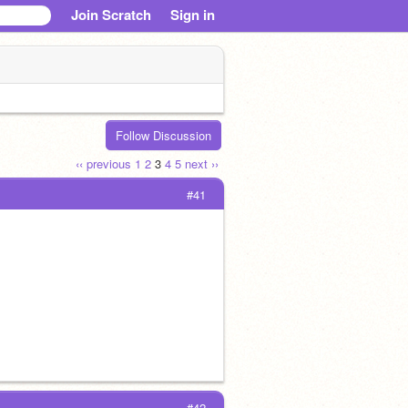
Join Scratch
Sign in
Follow Discussion
‹‹ previous
1
2
3
4
5
next ››
#41
#42