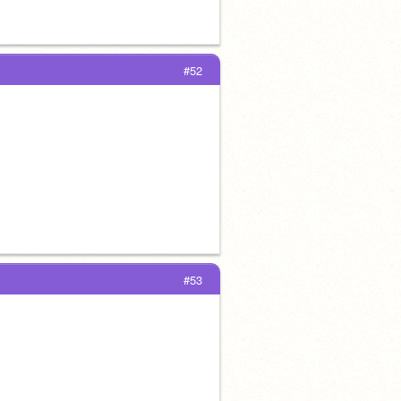
#52
#53