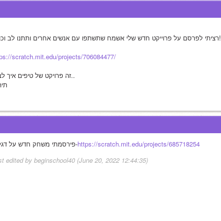
ה
רציתי לפרסם על פרוייקט חדש שלי אשמח שתשתפו עם אנשים אחרים ותתנו לב וכוכב!
tps://scratch.mit.edu/projects/706084477/
זה פרויקט של טיפים איך לצייר..
 תיה
https://scratch.mit.edu/projects/685718254
פירסמתי משחק חדש על דגלים-
st edited by beginschool40 (June 20, 2022 12:44:35)