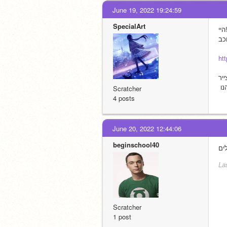
June 19, 2022 19:24:59
SpecialArt
יי!
ht
נו
Scratcher
4 posts
June 20, 2022 12:44:06
beginschool40
La
Scratcher
1 post