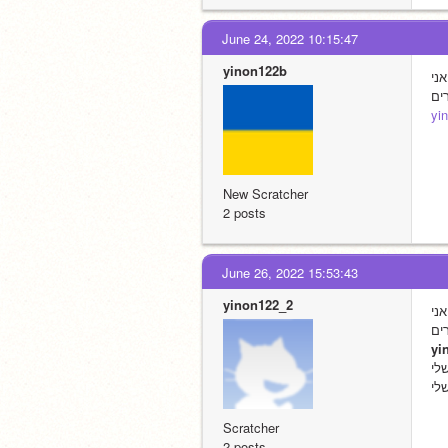
June 24, 2022 10:15:47
yinon122b
 
yi
New Scratcher
2 posts
June 26, 2022 15:53:43
yinon122_2
לי
Scratcher
2 posts