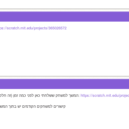
tps://scratch.mit.edu/projects/365026572
https://scratch.mit.edu/proj
המשך למשחק ששלחתי כאן לפני כמה זמן (זה חלק 3): 
קישורים למשחקים הקודמים יש בתוך המש