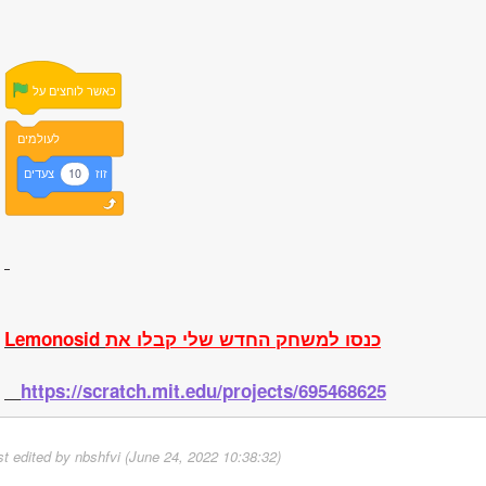
כאשר
לוחצים
על
לעולמים
זוז
10
צעדים
כנסו למשחק החדש שלי קבלו את
Lemonosid
https://scratch.mit.edu/projects/695468625
st edited by nbshfvi (June 24, 2022 10:38:32)