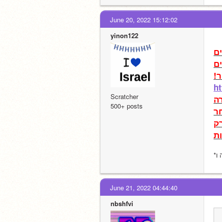
June 20, 2022 15:12:02
yinon122
ר
ht
Scratcher
ה
500+ posts
ר
ת
 ו
June 21, 2022 04:44:40
nbshfvi