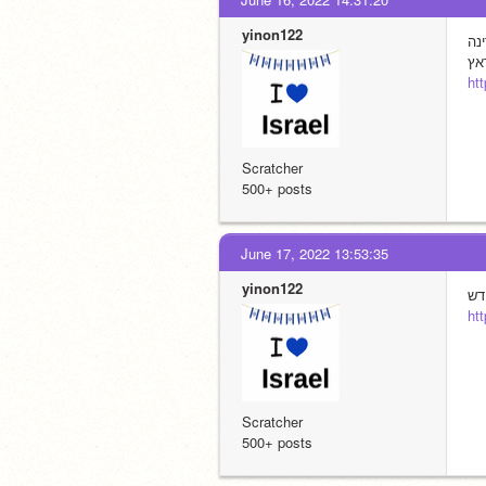
yinon122
נה
אץ
ht
Scratcher
500+ posts
June 17, 2022 13:53:35
yinon122
דש
ht
Scratcher
500+ posts