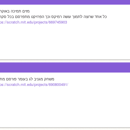
מזים תמיכה באוקרי
כל אחד שרוצה לתמוך עושה רמיקס וכך הפרויקט מתפרסם בכל סקר
tps://scratch.mit.edu/projects/669745903
משחק מגניב לג בעומר פורסם מח
tps://scratch.mit.edu/projects/690800491/