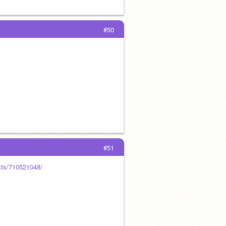
#50
#51
ects/710521048/