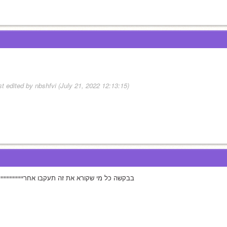
st edited by nbshfvi (July 21, 2022 12:13:15)
בבקשה כל מי שקורא את זה תעקבו אחריייייייייייייייייי