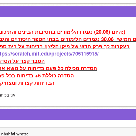
היום (20.06) נגמרו הלימודים בחטיבות הבינים והתיכונים:)
!בעקבות כך פרק חדש של פיקו הליצן! בדיחות על בית ספ
tps://scratch.mit.edu/projects/705115915/
הסבר קצר על הסדר
הסדרה מכילה כל פעם בדיחות על נושא אח
הסדרה כוללת 5+ בדיחות בכל פרק
הבדיחות קצרות ומצחיקו
*אני בכיתה
nbshfvi wrote: