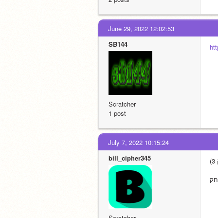
June 29, 2022 12:02:53
SB144
ht
Scratcher
1 post
July 7, 2022 10:15:24
bill_cipher345
חק
Scratcher